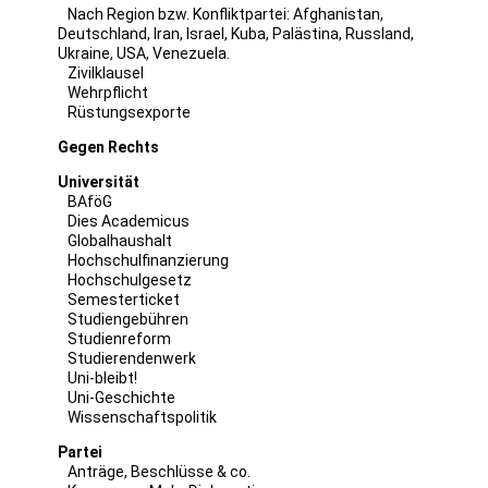
Nach Region bzw. Konfliktpartei:
Afghanistan
,
Deutschland
,
Iran
,
Israel
,
Kuba
,
Palästina
,
Russland
,
Ukraine
,
USA
,
Venezuela
.
Zivilklausel
Wehrpflicht
Rüstungsexporte
Gegen Rechts
Universität
BAföG
Dies Academicus
Globalhaushalt
Hochschulfinanzierung
Hochschulgesetz
Semesterticket
Studiengebühren
Studienreform
Studierendenwerk
Uni-bleibt!
Uni-Geschichte
Wissenschaftspolitik
Partei
Anträge, Beschlüsse & co.