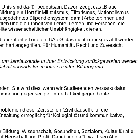
Die Unis sind da-für bedeutsam. Davon zeugt das „Blaue
ldung ein Hort für Militarismus, Elitarismus, Nationalismus
usgedehntes Stipendiensystem, damit Arbeiter:innen und
chien und die Einheit von Lehre, Lernen und Forschen; die
llte wissenschaftlicher Unabhängigkeit dienen.
bührenfreiheit und ein BAföG, das nicht zurückgezahlt werden
en hart angegriffen. Für Humanität, Recht und Zuversicht
ja um Jahrtausende in ihrer Entwicklung zurückgeworfen werden
ritt vorwärts tun in ihrer sozialen Bildung und
rden. Sie wird dies, wenn wir Studierenden verstärkt dafür
Humor und gegenseitige Förderlichkeit gegen hohle
lemen dieser Zeit stellen (Zivilklausel!); für die
tfaltung ermöglicht; für Kollegialität und kommunikative,
Bildung, Wissenschaft, Gesundheit, Sozialem, Kultur für alle;
uf Herrschaft und Profit. Dabei und dafür wachsen Alle!