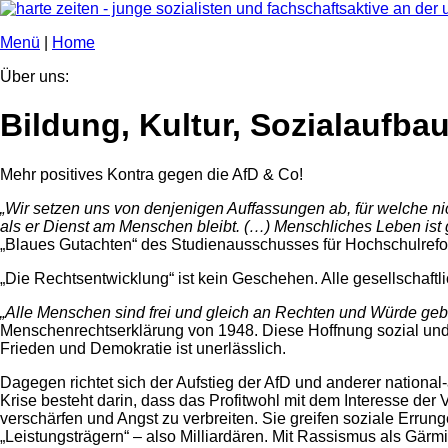
Menü
|
Home
Über uns:
Bildung, Kultur, Sozialaufba
Mehr positives Kontra gegen die AfD & Co!
„Wir setzen uns von denjenigen Auffassungen ab, für welche nic
als er Dienst am Menschen bleibt. (…) Menschliches Leben ist 
„Blaues Gutachten“ des Studienausschusses für Hochschulrefor
„Die Rechtsentwicklung“ ist kein Geschehen. Alle gesellschaft
„Alle Menschen sind frei und gleich an Rechten und Würde gebo
Menschenrechtserklärung von 1948. Diese Hoffnung sozial und gl
Frieden und Demokratie ist unerlässlich.
Dagegen richtet sich der Aufstieg der AfD und anderer national
Krise besteht darin, dass das Profitwohl mit dem Interesse der
verschärfen und Angst zu verbreiten. Sie greifen soziale Errun
„Leistungsträgern“ – also Milliardären. Mit Rassismus als Gärm