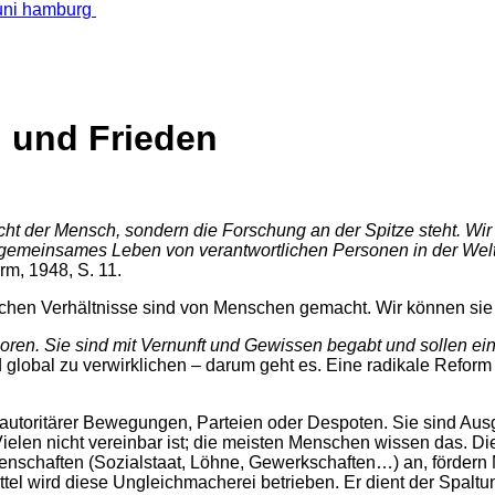
u und Frieden
ht der Mensch, sondern die Forschung an der Spitze steht. Wir g
gemeinsames Leben von verantwortlichen Personen in der Welt. N
m, 1948, S. 11.
lichen Verhältnisse sind von Menschen gemacht. Wir können sie
ren. Sie sind mit Vernunft und Gewissen begabt und sollen ein
obal zu verwirklichen – darum geht es. Eine radikale Reform de
-autoritärer Bewegungen, Parteien oder Despoten. Sie sind Ausg
 Vielen nicht vereinbar ist; die meisten Menschen wissen das. D
genschaften (Sozialstaat, Löhne, Gewerkschaften…) an, fördern 
ittel wird diese Ungleichmacherei betrieben. Er dient der Spalt