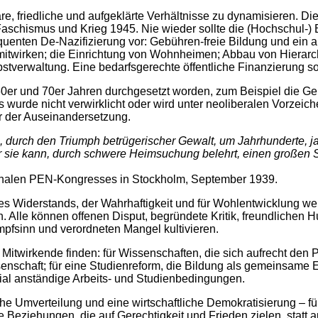
itäre, friedliche und aufgeklärte Verhältnisse zu dynamisieren. 
aschismus und Krieg 1945. Nie wieder sollte die (Hochschul-) Bi
enten De-Nazifizierung vor: Gebühren-freie Bildung und ein a
ft mitwirken; die Einrichtung von Wohnheimen; Abbau von Hierar
stverwaltung. Eine bedarfsgerechte öffentliche Finanzierung so
60er und 70er Jahren durchgesetzt worden, zum Beispiel die Ge
 wurde nicht verwirklicht oder wird unter neoliberalen Vorzeich
r der Auseinandersetzung.
n, durch den Triumph betrügerischer Gewalt, um Jahrhunderte, 
r sie kann, durch schwere Heimsuchung belehrt, einen großen Sch
ionalen PEN-Kongresses in Stockholm, September 1939.
 des Widerstands, der Wahrhaftigkeit und für Wohlentwicklung we
 Alle können offenen Disput, begründete Kritik, freundlichen 
mpfsinn und verordneten Mangel kultivieren.
wirkende finden: für Wissenschaften, die sich aufrecht den Prob
nschaft; für eine Studienreform, die Bildung als gemeinsame En
ozial anständige Arbeits- und Studienbedingungen.
 Umverteilung und eine wirtschaftliche Demokratisierung – für 
e Beziehungen, die auf Gerechtigkeit und Frieden zielen, statt a