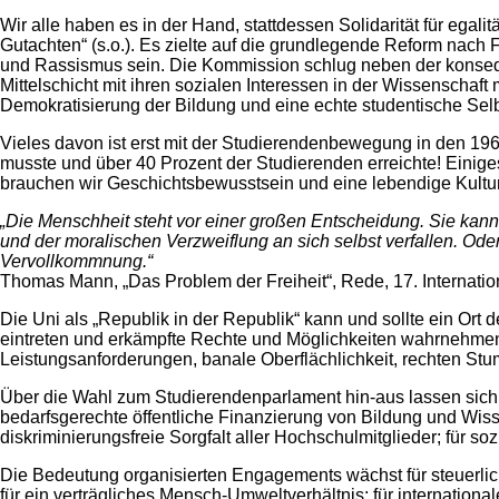
Wir alle haben es in der Hand, stattdessen Solidarität für egal
Gutachten“ (s.o.). Es zielte auf die grundlegende Reform nach F
und Rassismus sein. Die Kommission schlug neben der konsequ
Mittelschicht mit ihren sozialen Interessen in der Wissenscha
Demokratisierung der Bildung und eine echte studentische Selb
Vieles davon ist erst mit der Studierendenbewegung in den 19
musste und über 40 Prozent der Studierenden erreichte! Einiges
brauchen wir Geschichtsbewusstsein und eine lebendige Kultu
„Die Menschheit steht vor einer großen Entscheidung. Sie kan
und der moralischen Verzweiflung an sich selbst verfallen. Ode
Vervollkommnung.“
Thomas Mann, „Das Problem der Freiheit“, Rede, 17. Internat
Die Uni als „Republik in der Republik“ kann und sollte ein Ort
eintreten und erkämpfte Rechte und Möglichkeiten wahrnehmen.
Leistungsanforderungen, banale Oberflächlichkeit, rechten Stu
Über die Wahl zum Studierendenparlament hin-aus lassen sich Mit
bedarfsgerechte öffentliche Finanzierung von Bildung und Wisse
diskriminierungsfreie Sorgfalt aller Hochschulmitglieder; für s
Die Bedeutung organisierten Engagements wächst für steuerliche
für ein verträgliches Mensch-Umweltverhältnis; für international