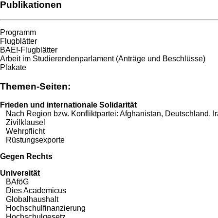
Publikationen
Programm
Flugblätter
BAE!-Flugblätter
Arbeit im Studierendenparlament (Anträge und Beschlüsse)
Plakate
Themen-Seiten:
Frieden und internationale Solidarität
Nach Region bzw. Konfliktpartei:
Afghanistan
,
Deutschland
,
I
Zivilklausel
Wehrpflicht
Rüstungsexporte
Gegen Rechts
Universität
BAföG
Dies Academicus
Globalhaushalt
Hochschulfinanzierung
Hochschulgesetz