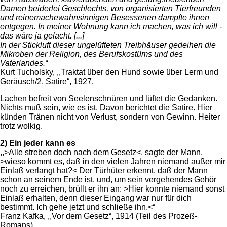
Damen beiderlei Geschlechts, von organisierten Tierfreunden
und reinemachewahnsinnigen Besessenen dampfte ihnen
entgegen. In meiner Wohnung kann ich machen, was ich will -
das wäre ja gelacht. [...]
In der Stickluft dieser ungelüfteten Treibhäuser gedeihen die
Mikroben der Religion, des Berufskostüms und des
Vaterlandes.“
Kurt Tucholsky, ,,Traktat über den Hund sowie über Lerm und
Geräusch/2. Satire“, 1927.
Lachen befreit von Seelenschnüren und lüftet die Gedanken.
Nichts muß sein, wie es ist. Davon berichtet die Satire. Hier
künden Tränen nicht von Verlust, sondern von Gewinn. Heiter
trotz wolkig.
2) Ein jeder kann es
,,>Alle streben doch nach dem Gesetz<, sagte der Mann,
>wieso kommt es, daß in den vielen Jahren niemand außer mir
Einlaß verlangt hat?< Der Türhüter erkennt, daß der Mann
schon an seinem Ende ist, und, um sein vergehendes Gehör
noch zu erreichen, brüllt er ihn an: >Hier konnte niemand sonst
Einlaß erhalten, denn dieser Eingang war nur für dich
bestimmt. Ich gehe jetzt und schließe ihn.<“
Franz Kafka, ,,Vor dem Gesetz“, 1914 (Teil des Prozeß-
Romans).