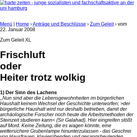
Menü
|
Home
›
Anträge und Beschlüsse
›
Zum Geleit
› vom
22. Januar 2008
Zum Geleit XL
Frischluft
oder
Heiter trotz wolkig
1) Der Sinn des Lachens
,,Nun sind aber die Lebensgewohnheiten im bürgerlichen
Haushalt keinem Wechsel der Geschichte unterworfen; >der
bürgerliche Haushalt wird nur deshalb betrieben, damit der
archäologische Forscher noch heute die Arbeitsmethoden der
Steinzeit studieren kann< (Sir Galahad). Hier eingreifen stößt
auf Mord. Keine Zeitung, die es wagen könnte, eine
wettersichere Grubenlampe hinunterzulassen - das Geschrei
von Hausfrauen, klavierübenden und gesangsheulenden