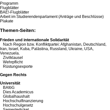
Programm
Flugblätter
BAE!-Flugblätter
Arbeit im Studierendenparlament (Anträge und Beschlüsse)
Plakate
Themen-Seiten:
Frieden und internationale Solidarität
Nach Region bzw. Konfliktpartei:
Afghanistan
,
Deutschland
,
Iran
,
Israel
,
Kuba
,
Palästina
,
Russland
,
Ukraine
,
USA
,
Venezuela
.
Zivilklausel
Wehrpflicht
Rüstungsexporte
Gegen Rechts
Universität
BAföG
Dies Academicus
Globalhaushalt
Hochschulfinanzierung
Hochschulgesetz
Semesterticket