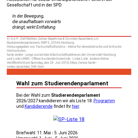
Gesellschaft und in der SPD:
In der Bewegung,
die unaufhaltsam vorwärts
drängt, wirkt Entfaltung.
V.i.S.d.P.: Olaf Walther, Golnar Sepehrnia & Christian Sauerbeck, c/o
Studierendenparlament, VMP 5, 20146 Hamburg.
Herausgegeben von: FachschaftsBündnis - Aktive für demokratische und kritische
Hochschulen,
harte zeiten - junge sozialisten & fachschaftsaktive an der Universität Hamburg
und Liste LINKS - Offene AusländerInnenliste . Linke Liste . andere Aktive
Veröffentlicht am Samstag, den 24. Juli 2010, https://www.harte--
zeiten.de/artikel_969.html
Wahl zum Studierendenparlament
Bei der Wahl zum
Studierendenparlament
2026/2027 kandidieren wir als Liste 18.
Programm
und
Kandidierende
findet Ihr
hier
.
Briefwahl: 11. Mai - 5. Juni 2026