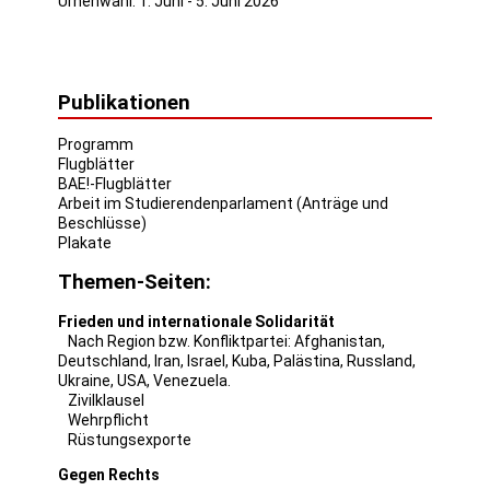
Urnenwahl: 1. Juni - 5. Juni 2026
Publikationen
Programm
Flugblätter
BAE!-Flugblätter
Arbeit im Studierendenparlament (Anträge und
Beschlüsse)
Plakate
Themen-Seiten:
Frieden und internationale Solidarität
Nach Region bzw. Konfliktpartei:
Afghanistan
,
Deutschland
,
Iran
,
Israel
,
Kuba
,
Palästina
,
Russland
,
Ukraine
,
USA
,
Venezuela
.
Zivilklausel
Wehrpflicht
Rüstungsexporte
Gegen Rechts