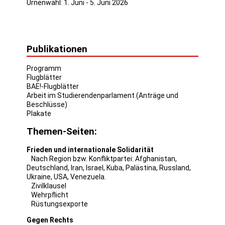
Urnenwahl: 1. Juni - 5. Juni 2026
Publikationen
Programm
Flugblätter
BAE!-Flugblätter
Arbeit im Studierendenparlament (Anträge und
Beschlüsse)
Plakate
Themen-Seiten:
Frieden und internationale Solidarität
Nach Region bzw. Konfliktpartei:
Afghanistan
,
Deutschland
,
Iran
,
Israel
,
Kuba
,
Palästina
,
Russland
,
Ukraine
,
USA
,
Venezuela
.
Zivilklausel
Wehrpflicht
Rüstungsexporte
Gegen Rechts