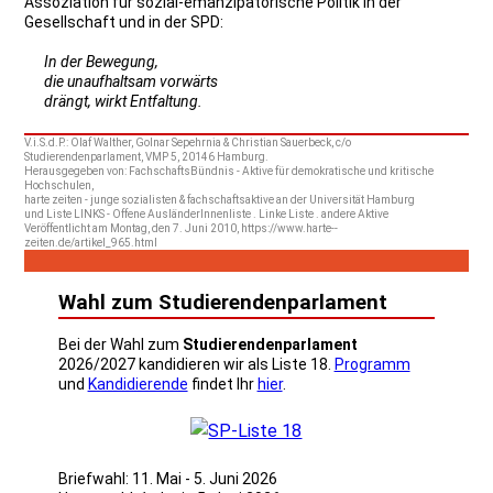
Assoziation für sozial-emanzipatorische Politik in der
Gesellschaft und in der SPD:
In der Bewegung,
die unaufhaltsam vorwärts
drängt, wirkt Entfaltung.
V.i.S.d.P.: Olaf Walther, Golnar Sepehrnia & Christian Sauerbeck, c/o
Studierendenparlament, VMP 5, 20146 Hamburg.
Herausgegeben von: FachschaftsBündnis - Aktive für demokratische und kritische
Hochschulen,
harte zeiten - junge sozialisten & fachschaftsaktive an der Universität Hamburg
und Liste LINKS - Offene AusländerInnenliste . Linke Liste . andere Aktive
Veröffentlicht am Montag, den 7. Juni 2010, https://www.harte--
zeiten.de/artikel_965.html
Wahl zum Studierendenparlament
Bei der Wahl zum
Studierendenparlament
2026/2027 kandidieren wir als Liste 18.
Programm
und
Kandidierende
findet Ihr
hier
.
Briefwahl: 11. Mai - 5. Juni 2026