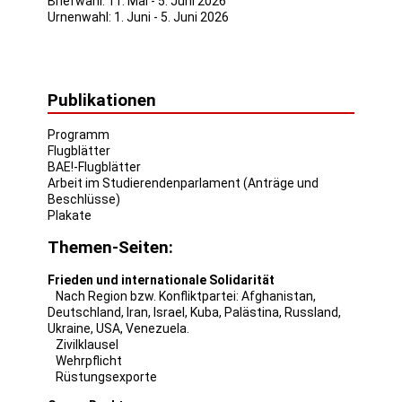
Briefwahl: 11. Mai - 5. Juni 2026
Urnenwahl: 1. Juni - 5. Juni 2026
Publikationen
Programm
Flugblätter
BAE!-Flugblätter
Arbeit im Studierendenparlament (Anträge und
Beschlüsse)
Plakate
Themen-Seiten:
Frieden und internationale Solidarität
Nach Region bzw. Konfliktpartei:
Afghanistan
,
Deutschland
,
Iran
,
Israel
,
Kuba
,
Palästina
,
Russland
,
Ukraine
,
USA
,
Venezuela
.
Zivilklausel
Wehrpflicht
Rüstungsexporte