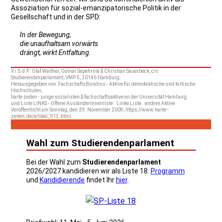
Assoziation für sozial-emanzipatorische Politik in der
Gesellschaft und in der SPD:
In der Bewegung,
die unaufhaltsam vorwärts
drängt, wirkt Entfaltung.
V.i.S.d.P.: Olaf Walther, Golnar Sepehrnia & Christian Sauerbeck, c/o
Studierendenparlament, VMP 5, 20146 Hamburg.
Herausgegeben von: FachschaftsBündnis - Aktive für demokratische und kritische
Hochschulen,
harte zeiten - junge sozialisten & fachschaftsaktive an der Universität Hamburg
und Liste LINKS - Offene AusländerInnenliste . Linke Liste . andere Aktive
Veröffentlicht am Sonntag, den 29. November 2009, https://www.harte--
zeiten.de/artikel_913.html
Wahl zum Studierendenparlament
Bei der Wahl zum
Studierendenparlament
2026/2027 kandidieren wir als Liste 18.
Programm
und
Kandidierende
findet Ihr
hier
.