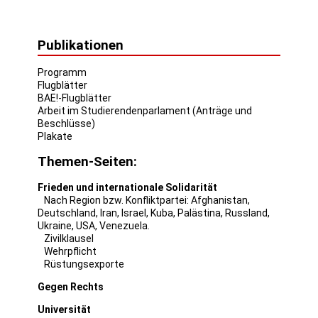
Publikationen
Programm
Flugblätter
BAE!-Flugblätter
Arbeit im Studierendenparlament (Anträge und
Beschlüsse)
Plakate
Themen-Seiten:
Frieden und internationale Solidarität
Nach Region bzw. Konfliktpartei:
Afghanistan
,
Deutschland
,
Iran
,
Israel
,
Kuba
,
Palästina
,
Russland
,
Ukraine
,
USA
,
Venezuela
.
Zivilklausel
Wehrpflicht
Rüstungsexporte
Gegen Rechts
Universität