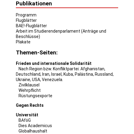
Publikationen
Programm
Flugblätter
BAE!-Flugblätter
Arbeit im Studierendenparlament (Anträge und
Beschlüsse)
Plakate
Themen-Seiten:
Frieden und internationale Solidarität
Nach Region bzw. Konfliktpartei:
Afghanistan
,
Deutschland
,
Iran
,
Israel
,
Kuba
,
Palästina
,
Russland
,
Ukraine
,
USA
,
Venezuela
.
Zivilklausel
Wehrpflicht
Rüstungsexporte
Gegen Rechts
Universität
BAföG
Dies Academicus
Globalhaushalt