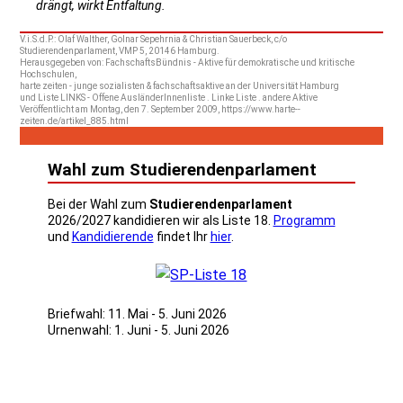
drängt, wirkt Entfaltung.
V.i.S.d.P.: Olaf Walther, Golnar Sepehrnia & Christian Sauerbeck, c/o
Studierendenparlament, VMP 5, 20146 Hamburg.
Herausgegeben von: FachschaftsBündnis - Aktive für demokratische und kritische
Hochschulen,
harte zeiten - junge sozialisten & fachschaftsaktive an der Universität Hamburg
und Liste LINKS - Offene AusländerInnenliste . Linke Liste . andere Aktive
Veröffentlicht am Montag, den 7. September 2009, https://www.harte--
zeiten.de/artikel_885.html
Wahl zum Studierendenparlament
Bei der Wahl zum
Studierendenparlament
2026/2027 kandidieren wir als Liste 18.
Programm
und
Kandidierende
findet Ihr
hier
.
Briefwahl: 11. Mai - 5. Juni 2026
Urnenwahl: 1. Juni - 5. Juni 2026