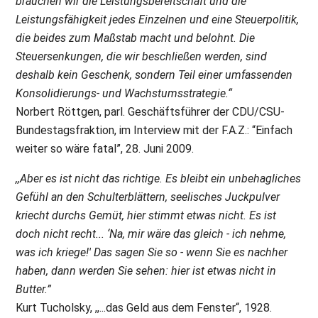
brauchen wir die Leistungsbereitschaft und die
Leistungsfähigkeit jedes Einzelnen und eine Steuerpolitik,
die beides zum Maßstab macht und belohnt. Die
Steuersenkungen, die wir beschließen werden, sind
deshalb kein Geschenk, sondern Teil einer umfassenden
Konsolidierungs- und Wachstumsstrategie.“
Norbert Röttgen, parl. Geschäftsführer der CDU/CSU-
Bundestagsfraktion, im Interview mit der F.A.Z.: “Einfach
weiter so wäre fatal”, 28. Juni 2009.
,,Aber es ist nicht das richtige. Es bleibt ein unbehagliches
Gefühl an den Schulterblättern, seelisches Juckpulver
kriecht durchs Gemüt, hier stimmt etwas nicht. Es ist
doch nicht recht... ‘Na, mir wäre das gleich - ich nehme,
was ich kriege!' Das sagen Sie so - wenn Sie es nachher
haben, dann werden Sie sehen: hier ist etwas nicht in
Butter.”
Kurt Tucholsky, ,,...das Geld aus dem Fenster“, 1928.