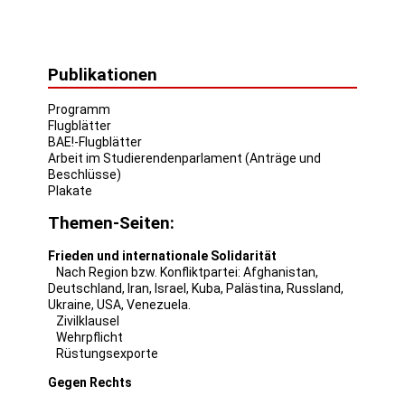
Publikationen
Programm
Flugblätter
BAE!-Flugblätter
Arbeit im Studierendenparlament (Anträge und
Beschlüsse)
Plakate
Themen-Seiten:
Frieden und internationale Solidarität
Nach Region bzw. Konfliktpartei:
Afghanistan
,
Deutschland
,
Iran
,
Israel
,
Kuba
,
Palästina
,
Russland
,
Ukraine
,
USA
,
Venezuela
.
Zivilklausel
Wehrpflicht
Rüstungsexporte
Gegen Rechts