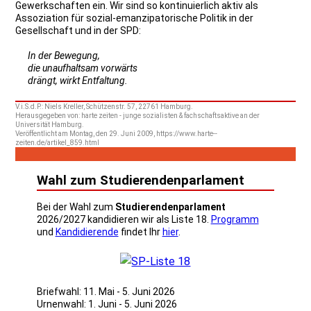
Gewerkschaften ein. Wir sind so kontinuierlich aktiv als
Assoziation für sozial-emanzipatorische Politik in der
Gesellschaft und in der SPD:
In der Bewegung,
die unaufhaltsam vorwärts
drängt, wirkt Entfaltung.
V.i.S.d.P.: Niels Kreller, Schützenstr. 57, 22761 Hamburg.
Herausgegeben von: harte zeiten - junge sozialisten & fachschaftsaktive an der
Universität Hamburg.
Veröffentlicht am Montag, den 29. Juni 2009, https://www.harte--
zeiten.de/artikel_859.html
Wahl zum Studierendenparlament
Bei der Wahl zum
Studierendenparlament
2026/2027 kandidieren wir als Liste 18.
Programm
und
Kandidierende
findet Ihr
hier
.
Briefwahl: 11. Mai - 5. Juni 2026
Urnenwahl: 1. Juni - 5. Juni 2026