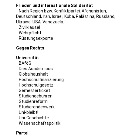
Frieden und internationale Solidarität
Nach Region bzw. Konfliktpartei:
Afghanistan
,
Deutschland
,
Iran
,
Israel
,
Kuba
,
Palästina
,
Russland
,
Ukraine
,
USA
,
Venezuela
.
Zivilklausel
Wehrpflicht
Rüstungsexporte
Gegen Rechts
Universität
BAföG
Dies Academicus
Globalhaushalt
Hochschulfinanzierung
Hochschulgesetz
Semesterticket
Studiengebühren
Studienreform
Studierendenwerk
Uni-bleibt!
Uni-Geschichte
Wissenschaftspolitik
Partei