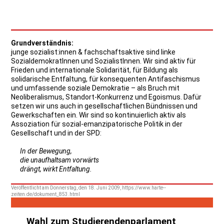
Grundverständnis:
junge sozialist:innen & fachschaftsaktive sind linke
SozialdemokratInnen und SozialistInnen. Wir sind aktiv für
Frieden und internationale Solidarität, für Bildung als
solidarische Entfaltung, für konsequenten Antifaschismus
und umfassende soziale Demokratie – als Bruch mit
Neoliberalismus, Standort-Konkurrenz und Egoismus. Dafür
setzen wir uns auch in gesellschaftlichen Bündnissen und
Gewerkschaften ein. Wir sind so kontinuierlich aktiv als
Assoziation für sozial-emanzipatorische Politik in der
Gesellschaft und in der SPD:
In der Bewegung,
die unaufhaltsam vorwärts
drängt, wirkt Entfaltung.
Veröffentlicht am Donnerstag, den 18. Juni 2009, https://www.harte--
zeiten.de/dokument_853.html
Wahl zum Studierendenparlament