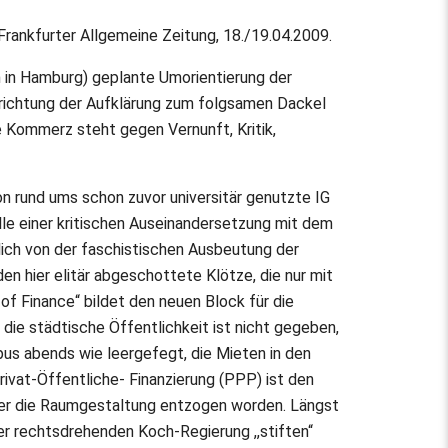
 Frankfurter Allgemeine Zeitung, 18./19.04.2009.
h in Hamburg) geplante Umorientierung der
inrichtung der Aufklärung zum folgsamen Dackel
e Kommerz steht gegen Vernunft, Kritik,
on rund ums schon zuvor universitär genutzte IG
le einer kritischen Auseinandersetzung mit dem
ich von der faschistischen Ausbeutung der
den hier elitär abgeschottete Klötze, die nur mit
 of Finance“ bildet den neuen Block für die
 die städtische Öffentlichkeit ist nicht gegeben,
pus abends wie leergefegt, die Mieten in den
ivat-Öffentliche- Finanzierung (PPP) ist den
ber die Raumgestaltung entzogen worden. Längst
er rechtsdrehenden Koch-Regierung ,,stiften“