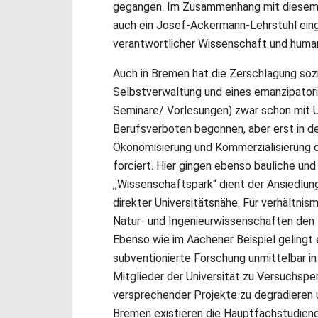
gegangen. Im Zusammenhang mit diesem ,
auch ein Josef-Ackermann-Lehrstuhl eing
verantwortlicher Wissenschaft und humani
Auch in Bremen hat die Zerschlagung sozia
Selbstverwaltung und eines emanzipatori
Seminare/ Vorlesungen) zwar schon mit U
Berufsverboten begonnen, aber erst in 
Ökonomisierung und Kommerzialisierung d
forciert. Hier gingen ebenso bauliche und
,,Wissenschaftspark“ dient der Ansiedlun
direkter Universitätsnähe. Für verhältni
Natur- und Ingenieurwissenschaften den 
Ebenso wie im Aachener Beispiel gelingt
subventionierte Forschung unmittelbar in
Mitglieder der Universität zu Versuchsper
versprechender Projekte zu degradieren 
Bremen existieren die Hauptfachstudiengä