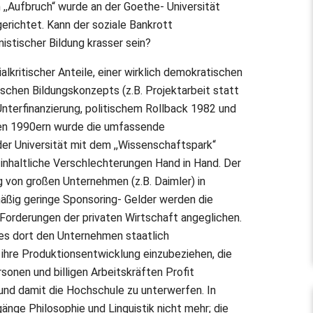
,Aufbruch“ wurde an der Goethe- Universität
erichtet. Kann der soziale Bankrott
stischer Bildung krasser sein?
lkritischer Anteile, einer wirklich demokratischen
schen Bildungskonzepts (z.B. Projektarbeit statt
nterfinanzierung, politischem Rollback 1982 und
den 1990ern wurde die umfassende
er Universität mit dem ,,Wissenschaftspark“
 inhaltliche Verschlechterungen Hand in Hand. Der
g von großen Unternehmen (z.B. Daimler) in
smäßig geringe Sponsoring- Gelder werden die
Forderungen der privaten Wirtschaft angeglichen.
 es dort den Unternehmen staatlich
 ihre Produktionsentwicklung einzubeziehen, die
sonen und billigen Arbeitskräften Profit
und damit die Hochschule zu unterwerfen. In
nge Philosophie und Linguistik nicht mehr; die