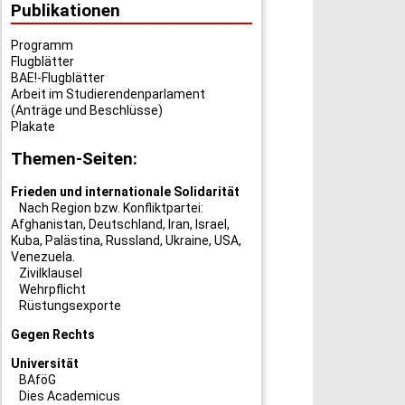
Publikationen
Programm
Flugblätter
BAE!-Flugblätter
Arbeit im Studierendenparlament
(Anträge und Beschlüsse)
Plakate
Themen-Seiten:
Frieden und internationale Solidarität
Nach Region bzw. Konfliktpartei:
Afghanistan
,
Deutschland
,
Iran
,
Israel
,
Kuba
,
Palästina
,
Russland
,
Ukraine
,
USA
,
Venezuela
.
Zivilklausel
Wehrpflicht
Rüstungsexporte
Gegen Rechts
Universität
BAföG
Dies Academicus