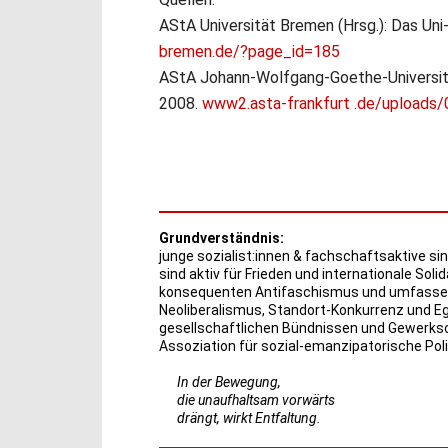
AStA Universität Bremen (Hrsg.): Das Un
bremen.de/?page_id=185
AStA Johann-Wolfgang-Goethe-Universität
2008.
www2.asta-frankfurt .de/uploads
Grundverständnis:
junge sozialist:innen & fachschaftsaktive sin
sind aktiv für Frieden und internationale Solid
konsequenten Antifaschismus und umfassend
Neoliberalismus, Standort-Konkurrenz und Eg
gesellschaftlichen Bündnissen und Gewerkscha
Assoziation für sozial-emanzipatorische Polit
In der Bewegung,
die unaufhaltsam vorwärts
drängt, wirkt Entfaltung.