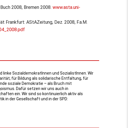
i-Buch 2008, Bremen 2008.
www.asta.uni-
 Frankfurt: AStAZeitung, Dez. 2008, F.a.M.
/04_2008.pdf
d linke SozialdemokratInnen und SozialistInnen. Wir
arität, für Bildung als solidarische Entfaltung, für
e soziale Demokratie – als Bruch mit
oismus. Dafür setzen wir uns auch in
ften ein. Wir sind so kontinuierlich aktiv als
ik in der Gesellschaft und in der SPD: