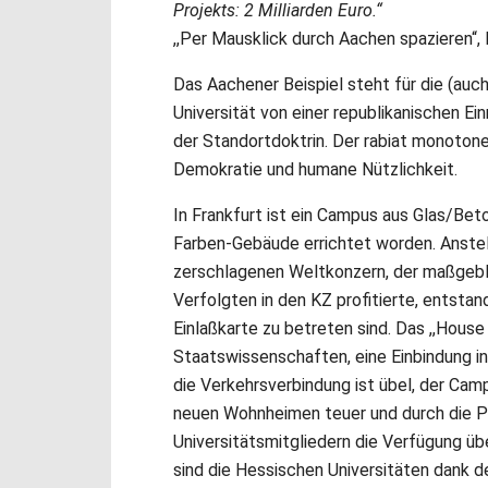
Projekts: 2 Milliarden Euro.“
,,Per Mausklick durch Aachen spazieren“,
Das Aachener Beispiel steht für die (auc
Universität von einer republikanischen E
der Standortdoktrin. Der rabiat monoton
Demokratie und humane Nützlichkeit.
In Frankfurt ist ein Campus aus Glas/Bet
Farben-Gebäude errichtet worden. Anstel
zerschlagenen Weltkonzern, der maßgebl
Verfolgten in den KZ profitierte, entstan
Einlaßkarte zu betreten sind. Das ,,House
Staatswissenschaften, eine Einbindung in
die Verkehrsverbindung ist übel, der Cam
neuen Wohnheimen teuer und durch die Pr
Universitätsmitgliedern die Verfügung ü
sind die Hessischen Universitäten dank d