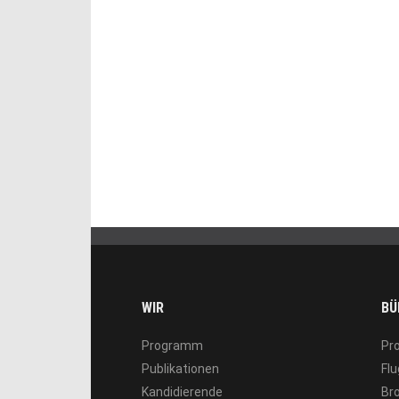
WIR
BÜ
Programm
Pr
Publikationen
Flu
Kandidierende
Br