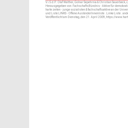
V.i.S.d.P.: Olaf Walther, Golnar Sepehrnia & Christian Sauerbec
Herausgegeben von: FachschaftsBündnis - Aktive für demokrati
harte zeiten - junge sozialisten & fachschaftsaktive an der Univ
und Liste LINKS - Offene AusländerInnenliste . Linke Liste . and
Veröffentlicht am Dienstag, den 21. April 2009, https://www.har