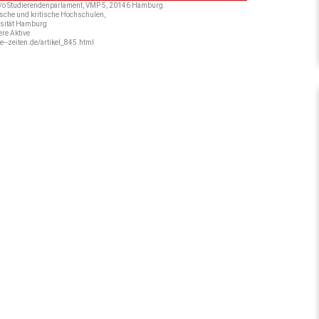
k, c/o Studierendenparlament, VMP 5, 20146 Hamburg.
sche und kritische Hochschulen,
ersität Hamburg
ere Aktive
te--zeiten.de/artikel_845.html