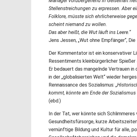
Manager vorübergehend in Geiselhaft ne
Stellenstreichungen zu erpressen. Aber ein
Folklore, müsste sich ehrlicherweise geg
scheint niemand zu wollen.
Das aber heißt, die Wut läuft ins Leere.“
Jens Jessen, „Wut ohne Empfänger“, Die Ze
Der Kommentator ist ein konservativer Li
Ressentiments kleinbürgerlicher Spießer a
Er bedauert das mangelnde Vertrauen in d
in der „globalisierten Welt“ wieder herges
Rennaissance des Sozialismus:
„Historis
kommt, könnte am Ende der Sozialismus w
(ebd.)
In der Tat, wer könnte sich Schlimmeres 
Gesundheitsfürsorge, kurze Arbeitszeiten,
vernünftige Bildung und Kultur für alle, pol