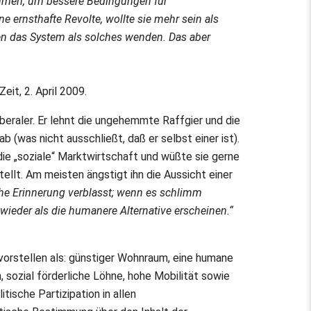
hmen, um bessere Bedingungen für
e ernsthafte Revolte, wollte sie mehr sein als
en das System als solches wenden. Das aber
it, 2. April 2009.
beraler. Er lehnt die ungehemmte Raffgier und die
b (was nicht ausschließt, daß er selbst einer ist).
ie „soziale“ Marktwirtschaft und wüßte sie gerne
tellt. Am meisten ängstigt ihn die Aussicht einer
che Erinnerung verblasst; wenn es schlimm
ieder als die humanere Alternative erscheinen.“
vorstellen als: günstiger Wohnraum, eine humane
 sozial förderliche Löhne, hohe Mobilität sowie
itische Partizipation in allen