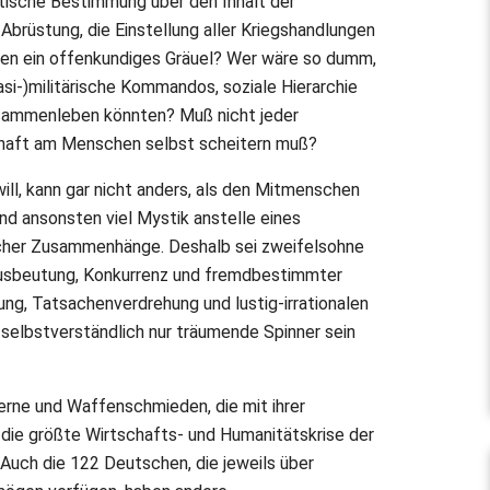
tische Bestimmung über den Inhalt der
brüstung, die Einstellung aller Kriegshandlungen
gen ein offenkundiges Gräuel? Wer wäre so dumm,
si-)militärische Kommandos, soziale Hierarchie
zusammenleben könnten? Muß nicht jeder
schaft am Menschen selbst scheitern muß?
ill, kann gar nicht anders, als den Mitmenschen
und ansonsten viel Mystik anstelle eines
icher Zusammenhänge. Deshalb sei zweifelsohne
 Ausbeutung, Konkurrenz und fremdbestimmter
ung, Tatsachenverdrehung und lustig-irrationalen
selbstverständlich nur träumende Spinner sein
zerne und Waffenschmieden, die mit ihrer
n die größte Wirtschafts- und Humanitätskrise der
Auch die 122 Deutschen, die jeweils über