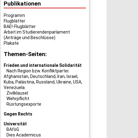
Publikationen
Programm
Flugblätter
BAE!-Flugblätter
Arbeit im Studierendenparlament
(Anträge und Beschlüsse)
Plakate
Themen-Seiten:
Frieden und internationale Solidarität
Nach Region bzw. Konfliktpartei:
Afghanistan
,
Deutschland
,
Iran
,
Israel
,
Kuba
,
Palästina
,
Russland
,
Ukraine
,
USA
,
Venezuela
.
Zivilklausel
Wehrpflicht
Rüstungsexporte
Gegen Rechts
Universität
BAföG
Dies Academicus