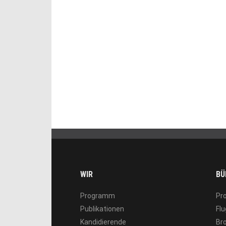
WIR
BÜ
Programm
Pr
Publikationen
Flu
Kandidierende
Br