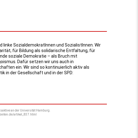
d linke SozialdemokratInnen und SozialistInnen. Wir
arität, für Bildung als solidarische Entfaltung, für
e soziale Demokratie – als Bruch mit
oismus. Dafür setzen wir uns auch in
ften ein. Wir sind so kontinuierlich aktiv als
ik in der Gesellschaft und in der SPD:
tsaktive an der Universität Hamburg.
-zeiten.de/artikel_837.html