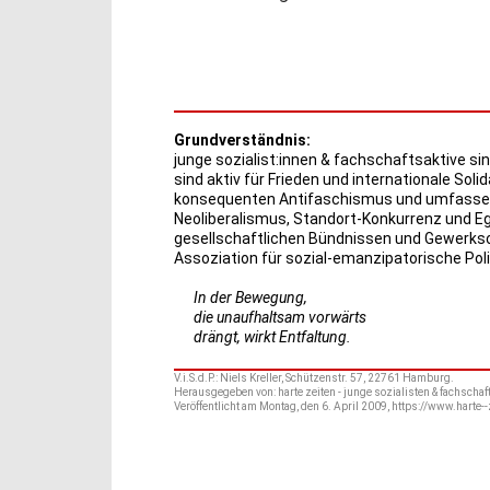
Grundverständnis:
junge sozialist:innen & fachschaftsaktive sin
sind aktiv für Frieden und internationale Solid
konsequenten Antifaschismus und umfassend
Neoliberalismus, Standort-Konkurrenz und Eg
gesellschaftlichen Bündnissen und Gewerkscha
Assoziation für sozial-emanzipatorische Polit
In der Bewegung,
die unaufhaltsam vorwärts
drängt, wirkt Entfaltung.
V.i.S.d.P.: Niels Kreller, Schützenstr. 57, 22761 Hamburg.
Herausgegeben von: harte zeiten - junge sozialisten & fachschaf
Veröffentlicht am Montag, den 6. April 2009, https://www.harte-