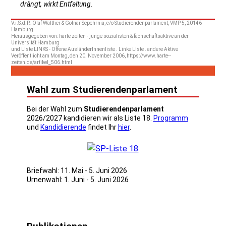
drängt, wirkt Entfaltung.
V.i.S.d.P.: Olaf Walther & Golnar Sepehrnia, c/o Studierendenparlament, VMP 5, 20146
Hamburg.
Herausgegeben von: harte zeiten - junge sozialisten & fachschaftsaktive an der
Universität Hamburg
und Liste LINKS - Offene AusländerInnenliste . Linke Liste . andere Aktive
Veröffentlicht am Montag, den 20. November 2006, https://www.harte--
zeiten.de/artikel_506.html
Wahl zum Studierendenparlament
Bei der Wahl zum
Studierendenparlament
2026/2027 kandidieren wir als Liste 18.
Programm
und
Kandidierende
findet Ihr
hier
.
Briefwahl: 11. Mai - 5. Juni 2026
Urnenwahl: 1. Juni - 5. Juni 2026