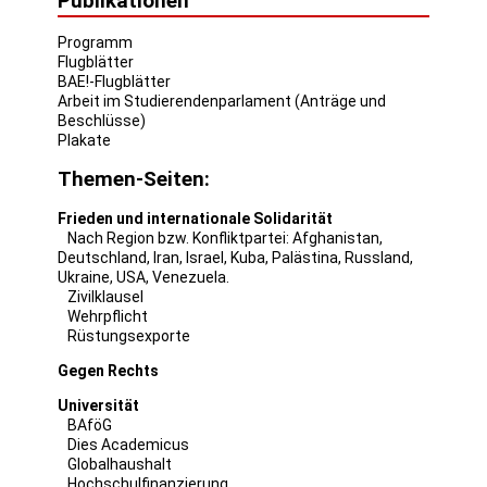
Publikationen
Programm
Flugblätter
BAE!-Flugblätter
Arbeit im Studierendenparlament (Anträge und
Beschlüsse)
Plakate
Themen-Seiten:
Frieden und internationale Solidarität
Nach Region bzw. Konfliktpartei:
Afghanistan
,
Deutschland
,
Iran
,
Israel
,
Kuba
,
Palästina
,
Russland
,
Ukraine
,
USA
,
Venezuela
.
Zivilklausel
Wehrpflicht
Rüstungsexporte
Gegen Rechts
Universität
BAföG
Dies Academicus
Globalhaushalt
Hochschulfinanzierung