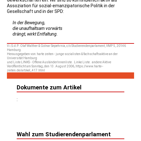
Assoziation für sozial-emanzipatorische Politik in der
Gesellschaft und in der SPD:
In der Bewegung,
die unaufhaltsam vorwärts
drängt, wirkt Entfaltung.
V.i.S.d.P.: Olaf Walther & Golnar Sepehrnia, c/o Studierendenparlament, VMP 5, 20146
Hamburg.
Herausgegeben von: harte zeiten - junge sozialisten & fachschaftsaktive an der
Universität Hamburg
und Liste LINKS - Offene AusländerInnenliste . Linke Liste . andere Aktive
Veröffentlicht am Sonntag, den 13. August 2006, https://www.harte--
zeiten.de/artikel_417.html
Dokumente zum Artikel
:
Wahl zum Studierendenparlament