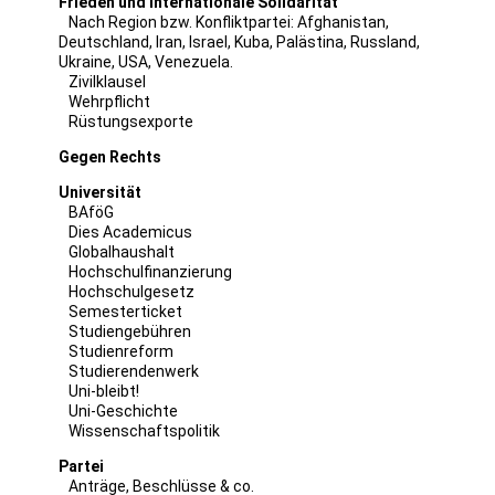
Frieden und internationale Solidarität
Nach Region bzw. Konfliktpartei:
Afghanistan
,
Deutschland
,
Iran
,
Israel
,
Kuba
,
Palästina
,
Russland
,
Ukraine
,
USA
,
Venezuela
.
Zivilklausel
Wehrpflicht
Rüstungsexporte
Gegen Rechts
Universität
BAföG
Dies Academicus
Globalhaushalt
Hochschulfinanzierung
Hochschulgesetz
Semesterticket
Studiengebühren
Studienreform
Studierendenwerk
Uni-bleibt!
Uni-Geschichte
Wissenschaftspolitik
Partei
Anträge, Beschlüsse & co.