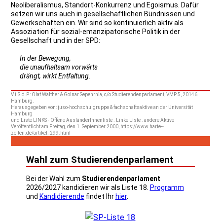
Neoliberalismus, Standort-Konkurrenz und Egoismus. Dafür
setzen wir uns auch in gesellschaftlichen Bündnissen und
Gewerkschaften ein. Wir sind so kontinuierlich aktiv als
Assoziation für sozial-emanzipatorische Politik in der
Gesellschaft und in der SPD:
In der Bewegung,
die unaufhaltsam vorwärts
drängt, wirkt Entfaltung.
V.i.S.d.P.: Olaf Walther & Golnar Sepehrnia, c/o Studierendenparlament, VMP 5, 20146
Hamburg.
Herausgegeben von: juso-hochschulgruppe & fachschaftsaktive an der Universität
Hamburg
und Liste LINKS - Offene AusländerInnenliste . Linke Liste . andere Aktive
Veröffentlicht am Freitag, den 1. September 2000, https://www.harte--
zeiten.de/artikel_299.html
Wahl zum Studierendenparlament
Bei der Wahl zum
Studierendenparlament
2026/2027 kandidieren wir als Liste 18.
Programm
und
Kandidierende
findet Ihr
hier
.