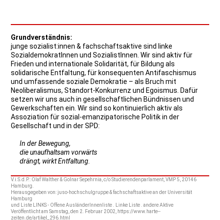
Grundverständnis:
junge sozialist:innen & fachschaftsaktive sind linke
SozialdemokratInnen und SozialistInnen. Wir sind aktiv für
Frieden und internationale Solidarität, für Bildung als
solidarische Entfaltung, für konsequenten Antifaschismus
und umfassende soziale Demokratie – als Bruch mit
Neoliberalismus, Standort-Konkurrenz und Egoismus. Dafür
setzen wir uns auch in gesellschaftlichen Bündnissen und
Gewerkschaften ein. Wir sind so kontinuierlich aktiv als
Assoziation für sozial-emanzipatorische Politik in der
Gesellschaft und in der SPD:
In der Bewegung,
die unaufhaltsam vorwärts
drängt, wirkt Entfaltung.
V.i.S.d.P.: Olaf Walther & Golnar Sepehrnia, c/o Studierendenparlament, VMP 5, 20146
Hamburg.
Herausgegeben von: juso-hochschulgruppe & fachschaftsaktive an der Universität
Hamburg
und Liste LINKS - Offene AusländerInnenliste . Linke Liste . andere Aktive
Veröffentlicht am Samstag, den 2. Februar 2002, https://www.harte--
zeiten.de/artikel_296.html