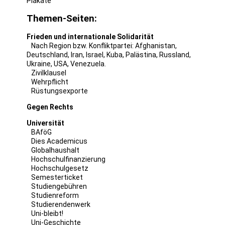
Plakate
Themen-Seiten:
Frieden und internationale Solidarität
Nach Region bzw. Konfliktpartei:
Afghanistan
,
Deutschland
,
Iran
,
Israel
,
Kuba
,
Palästina
,
Russland
,
Ukraine
,
USA
,
Venezuela
.
Zivilklausel
Wehrpflicht
Rüstungsexporte
Gegen Rechts
Universität
BAföG
Dies Academicus
Globalhaushalt
Hochschulfinanzierung
Hochschulgesetz
Semesterticket
Studiengebühren
Studienreform
Studierendenwerk
Uni-bleibt!
Uni-Geschichte