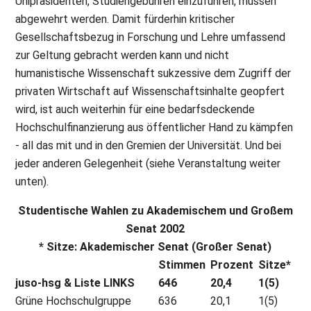
Unipräsidenten, Studiengebühren einzuführen, müssen
abgewehrt werden. Damit fürderhin kritischer
Gesellschaftsbezug in Forschung und Lehre umfassend
zur Geltung gebracht werden kann und nicht
humanistische Wissenschaft sukzessive dem Zugriff der
privaten Wirtschaft auf Wissenschaftsinhalte geopfert
wird, ist auch weiterhin für eine bedarfsdeckende
Hochschulfinanzierung aus öffentlicher Hand zu kämpfen
- all das mit und in den Gremien der Universität. Und bei
jeder anderen Gelegenheit (siehe Veranstaltung weiter
unten).
Studentische Wahlen zu Akademischem und Großem
Senat 2002
* Sitze: Akademischer Senat (Großer Senat)
Stimmen
Prozent
Sitze*
juso-hsg & Liste LINKS
646
20,4
1(5)
Grüne Hochschulgruppe
636
20,1
1(5)