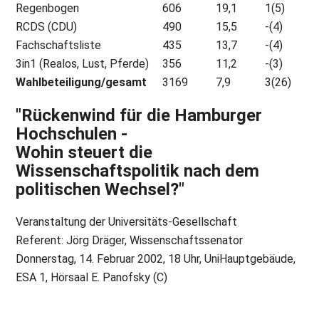
Regenbogen
606
19,1
1(5)
RCDS (CDU)
490
15,5
-(4)
Fachschaftsliste
435
13,7
-(4)
3in1 (Realos, Lust, Pferde)
356
11,2
-(3)
Wahlbeteiligung/gesamt
3169
7,9
3(26)
"Rückenwind für die Hamburger
Hochschulen -
Wohin steuert die
Wissenschaftspolitik nach dem
politischen Wechsel?"
Veranstaltung der Universitäts-Gesellschaft
Referent: Jörg Dräger, Wissenschaftssenator
Donnerstag, 14. Februar 2002, 18 Uhr, UniHauptgebäude,
ESA 1, Hörsaal E. Panofsky (C)