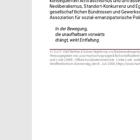
konsequenten Antifaschismus und umfassend
Neoliberalismus, Standort-Konkurrenz und Eg
gesellschaftlichen Bündnissen und Gewerkscha
Assoziation für sozial-emanzipatorische Polit
In der Bewegung,
die unaufhaltsam vorwärts
drängt, wirkt Entfaltung.
V.i.S.d.P.: Olaf Walther & Golnar Sepehrnia, c/o Studierendenp
Herausgegeben von: juso-hochschulgruppe & fachschaftsaktive
und Liste LINKS - Offene AusländerInnenliste . Linke Liste . and
Veröffentlicht am Donnerstag, den 8. Juli 2004, https://www.har