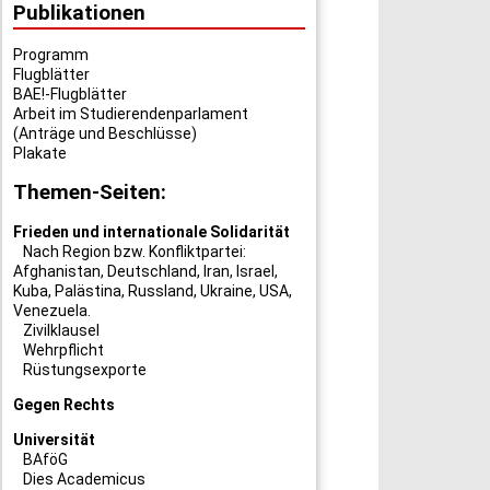
Publikationen
Programm
Flugblätter
BAE!-Flugblätter
Arbeit im Studierendenparlament
(Anträge und Beschlüsse)
Plakate
Themen-Seiten:
Frieden und internationale Solidarität
Nach Region bzw. Konfliktpartei:
Afghanistan
,
Deutschland
,
Iran
,
Israel
,
Kuba
,
Palästina
,
Russland
,
Ukraine
,
USA
,
Venezuela
.
Zivilklausel
Wehrpflicht
Rüstungsexporte
Gegen Rechts
Universität
BAföG
Dies Academicus