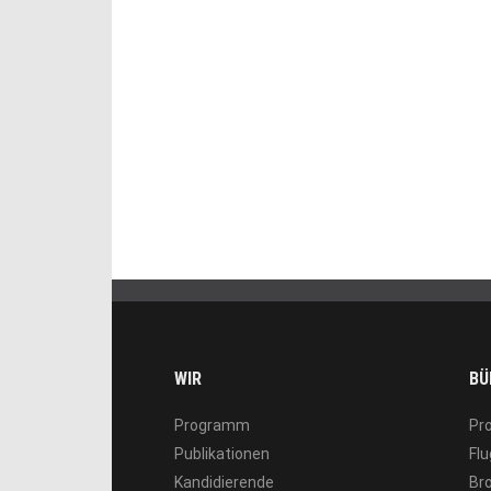
WIR
BÜ
Programm
Pr
Publikationen
Flu
Kandidierende
Br