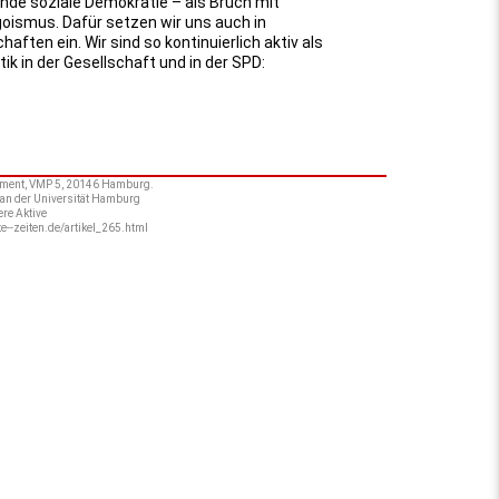
e soziale Demokratie – als Bruch mit
oismus. Dafür setzen wir uns auch in
ften ein. Wir sind so kontinuierlich aktiv als
ik in der Gesellschaft und in der SPD:
arlament, VMP 5, 20146 Hamburg.
 an der Universität Hamburg
ere Aktive
te--zeiten.de/artikel_265.html