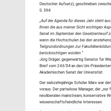
Deutscher Aufsatz), geschrieben zwische
S. 594.
,,Auf der Agenda für dieses Jahr steht au
Ihnen die aus meiner Sicht wichtigen As
Senat im September den Gesetzentwurf zur
wenn die Hochschulen bei den anstehen
Teilgrundordnungen zur Fakultätenbildun
berücksichtigen würden.“
Jörg Dräger, gegenwärtig Senator für Wi
Brief vom 24.6.'04 an den Uni-Präsidenten
Akademischen Senat der Universität.
Der siebzehnjährige Schüler Marx war de
voraus. Der parteilose Manager, der ,,nur
neoliberalen mainstream, konservative W
wissenschaftsfeindliche Interessen.