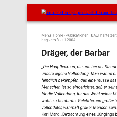
Menü
|
Home
›
Publikationen
›
BAE!: harte zei
hsg vom
8. Juli 2004
Dräger, der Barbar
,,Die Hauptlenkerin, die uns bei der Stan
unsere eigene Vollendung. Man wähne nic
feindlich bekämpfen, das eine müsse das 
Menschen ist so eingerichtet, daß er sei
für die Vollendung, für das Wohl seiner Mi
wohl ein berühmter Gelehrter, ein großer W
vollendeter, wahrhaft großer Mensch sein.
Karl Marx, ,,Betrachtung eines Jünglings 