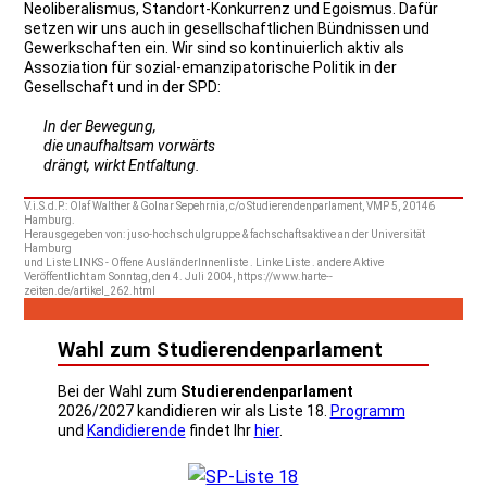
Neoliberalismus, Standort-Konkurrenz und Egoismus. Dafür
setzen wir uns auch in gesellschaftlichen Bündnissen und
Gewerkschaften ein. Wir sind so kontinuierlich aktiv als
Assoziation für sozial-emanzipatorische Politik in der
Gesellschaft und in der SPD:
In der Bewegung,
die unaufhaltsam vorwärts
drängt, wirkt Entfaltung.
V.i.S.d.P.: Olaf Walther & Golnar Sepehrnia, c/o Studierendenparlament, VMP 5, 20146
Hamburg.
Herausgegeben von: juso-hochschulgruppe & fachschaftsaktive an der Universität
Hamburg
und Liste LINKS - Offene AusländerInnenliste . Linke Liste . andere Aktive
Veröffentlicht am Sonntag, den 4. Juli 2004, https://www.harte--
zeiten.de/artikel_262.html
Wahl zum Studierendenparlament
Bei der Wahl zum
Studierendenparlament
2026/2027 kandidieren wir als Liste 18.
Programm
und
Kandidierende
findet Ihr
hier
.