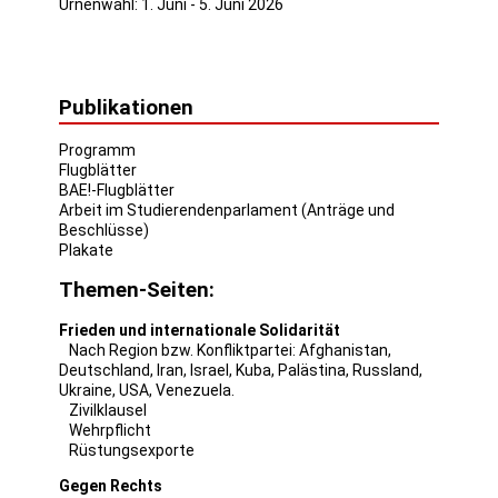
Urnenwahl: 1. Juni - 5. Juni 2026
Publikationen
Programm
Flugblätter
BAE!-Flugblätter
Arbeit im Studierendenparlament (Anträge und
Beschlüsse)
Plakate
Themen-Seiten:
Frieden und internationale Solidarität
Nach Region bzw. Konfliktpartei:
Afghanistan
,
Deutschland
,
Iran
,
Israel
,
Kuba
,
Palästina
,
Russland
,
Ukraine
,
USA
,
Venezuela
.
Zivilklausel
Wehrpflicht
Rüstungsexporte
Gegen Rechts