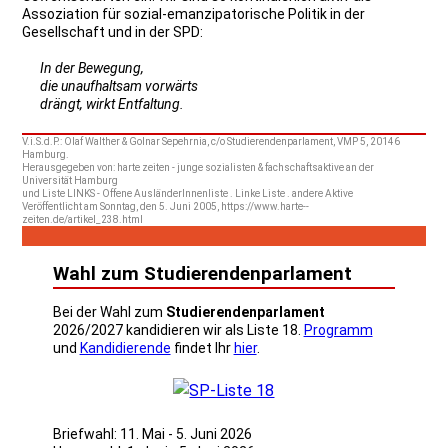
Assoziation für sozial-emanzipatorische Politik in der
Gesellschaft und in der SPD:
In der Bewegung,
die unaufhaltsam vorwärts
drängt, wirkt Entfaltung.
V.i.S.d.P.: Olaf Walther & Golnar Sepehrnia, c/o Studierendenparlament, VMP 5, 20146
Hamburg.
Herausgegeben von: harte zeiten - junge sozialisten & fachschaftsaktive an der
Universität Hamburg
und Liste LINKS - Offene AusländerInnenliste . Linke Liste . andere Aktive
Veröffentlicht am Sonntag, den 5. Juni 2005, https://www.harte--
zeiten.de/artikel_238.html
Wahl zum Studierendenparlament
Bei der Wahl zum
Studierendenparlament
2026/2027 kandidieren wir als Liste 18.
Programm
und
Kandidierende
findet Ihr
hier
.
Briefwahl: 11. Mai - 5. Juni 2026