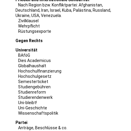
Nach Region bzw. Konfliktpartei:
Afghanistan
,
Deutschland
,
Iran
,
Israel
,
Kuba
,
Palästina
,
Russland
,
Ukraine
,
USA
,
Venezuela
.
Zivilklausel
Wehrpflicht
Rüstungsexporte
Gegen Rechts
Universität
BAföG
Dies Academicus
Globalhaushalt
Hochschulfinanzierung
Hochschulgesetz
Semesterticket
Studiengebühren
Studienreform
Studierendenwerk
Uni-bleibt!
Uni-Geschichte
Wissenschaftspolitik
Partei
Anträge, Beschlüsse & co.