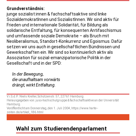
Grundverständnis:
junge sozialist:innen & fachschaftsaktive sind linke
SozialdemokratInnen und SozialistInnen. Wir sind aktiv für
Frieden und internationale Solidarität, für Bildung als
solidarische Entfaltung, für konsequenten Antifaschismus
und umfassende soziale Demokratie – als Bruch mit
Neoliberalismus, Standort-Konkurrenz und Egoismus. Dafür
setzen wir uns auch in gesellschaftlichen Bündnissen und
Gewerkschaften ein. Wir sind so kontinuierlich aktiv als
Assoziation für sozial-emanzipatorische Politik in der
Gesellschaft und in der SPD:
In der Bewegung,
die unaufhaltsam vorwärts
drängt, wirkt Entfaltung.
V.i.S.d.P.: Niels Kreller, Schützenstr. 57, 22761 Hamburg.
Herausgegeben von: juso-hochschulgruppe & fachschaftsaktive an der Universität
Hamburg.
Veröffentlicht am Donnerstag, den 1. Juli 2004, https://www.harte--
zeiten.de/artikel_186.html
Wahl zum Studierendenparlament