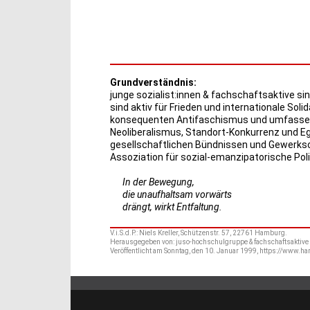
Grundverständnis:
junge sozialist:innen & fachschaftsaktive sin
sind aktiv für Frieden und internationale Solid
konsequenten Antifaschismus und umfassend
Neoliberalismus, Standort-Konkurrenz und Eg
gesellschaftlichen Bündnissen und Gewerkscha
Assoziation für sozial-emanzipatorische Polit
In der Bewegung,
die unaufhaltsam vorwärts
drängt, wirkt Entfaltung.
V.i.S.d.P.: Niels Kreller, Schützenstr. 57, 22761 Hamburg.
Herausgegeben von: juso-hochschulgruppe & fachschaftsaktive 
Veröffentlicht am Sonntag, den 10. Januar 1999, https://www.har