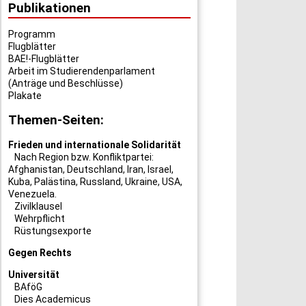
Publikationen
Programm
Flugblätter
BAE!-Flugblätter
Arbeit im Studierendenparlament
(Anträge und Beschlüsse)
Plakate
Themen-Seiten:
Frieden und internationale Solidarität
Nach Region bzw. Konfliktpartei:
Afghanistan
,
Deutschland
,
Iran
,
Israel
,
Kuba
,
Palästina
,
Russland
,
Ukraine
,
USA
,
Venezuela
.
Zivilklausel
Wehrpflicht
Rüstungsexporte
Gegen Rechts
Universität
BAföG
Dies Academicus