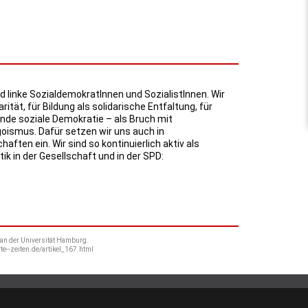
d linke SozialdemokratInnen und SozialistInnen. Wir
arität, für Bildung als solidarische Entfaltung, für
e soziale Demokratie – als Bruch mit
oismus. Dafür setzen wir uns auch in
ften ein. Wir sind so kontinuierlich aktiv als
ik in der Gesellschaft und in der SPD:
an der Universität Hamburg.
te--zeiten.de/artikel_167.html