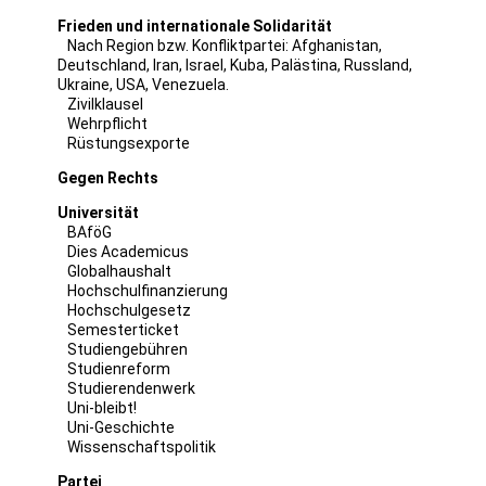
Frieden und internationale Solidarität
Nach Region bzw. Konfliktpartei:
Afghanistan
,
Deutschland
,
Iran
,
Israel
,
Kuba
,
Palästina
,
Russland
,
Ukraine
,
USA
,
Venezuela
.
Zivilklausel
Wehrpflicht
Rüstungsexporte
Gegen Rechts
Universität
BAföG
Dies Academicus
Globalhaushalt
Hochschulfinanzierung
Hochschulgesetz
Semesterticket
Studiengebühren
Studienreform
Studierendenwerk
Uni-bleibt!
Uni-Geschichte
Wissenschaftspolitik
Partei