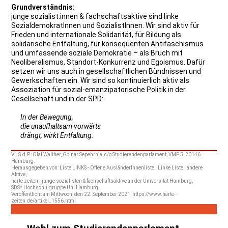
Grundverständnis:
junge sozialist:innen & fachschaftsaktive sind linke
SozialdemokratInnen und SozialistInnen. Wir sind aktiv für
Frieden und internationale Solidarität, für Bildung als
solidarische Entfaltung, für konsequenten Antifaschismus
und umfassende soziale Demokratie – als Bruch mit
Neoliberalismus, Standort-Konkurrenz und Egoismus. Dafür
setzen wir uns auch in gesellschaftlichen Bündnissen und
Gewerkschaften ein. Wir sind so kontinuierlich aktiv als
Assoziation für sozial-emanzipatorische Politik in der
Gesellschaft und in der SPD:
In der Bewegung,
die unaufhaltsam vorwärts
drängt, wirkt Entfaltung.
V.i.S.d.P.: Olaf Walther, Golnar Sepehrnia, c/o Studierendenparlament, VMP 5, 20146
Hamburg.
Herausgegeben von: Liste LINKS - Offene AusländerInnenliste . Linke Liste . andere
Aktive,
harte zeiten - junge sozialisten & fachschaftsaktive an der Universität Hamburg,
SDS* Hochschulgruppe Uni Hamburg.
Veröffentlicht am Mittwoch, den 22. September 2021, https://www.harte--
zeiten.de/artikel_1556.html