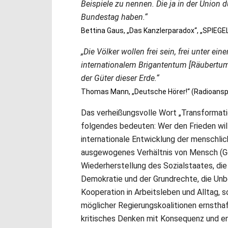
Beispiele zu nennen. Die ja in der Union d
Bundestag haben.“
Bettina Gaus, „Das Kanzlerparadox“, „SPIEGEL
„Die Völker wollen frei sein, frei unter ein
internationalem Brigantentum [Räubertum]
der Güter dieser Erde.“
Thomas Mann, „Deutsche Hörer!“ (Radioansp
Das verheißungsvolle Wort „Transformatio
folgendes bedeuten: Wer den Frieden will, 
internationale Entwicklung der menschlic
ausgewogenes Verhältnis von Mensch (Ge
Wiederherstellung des Sozialstaates, die
Demokratie und der Grundrechte, die Un
Kooperation in Arbeitsleben und Alltag, so
möglicher Regierungskoalitionen ernsthaft
kritisches Denken mit Konsequenz und e