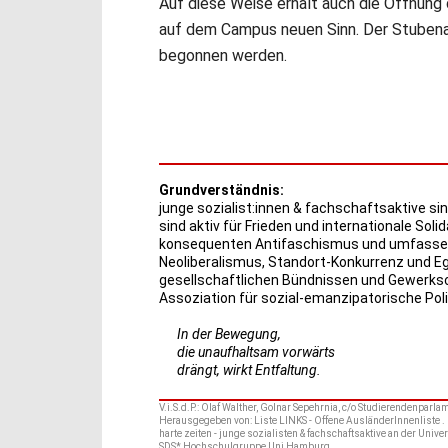
Auf diese Weise erhält auch die Öffnung
auf dem Campus neuen Sinn. Der Stubenar
begonnen werden.
Grundverständnis:
junge sozialist:innen & fachschaftsaktive sin
sind aktiv für Frieden und internationale Solid
konsequenten Antifaschismus und umfassend
Neoliberalismus, Standort-Konkurrenz und Eg
gesellschaftlichen Bündnissen und Gewerkscha
Assoziation für sozial-emanzipatorische Polit
In der Bewegung,
die unaufhaltsam vorwärts
drängt, wirkt Entfaltung.
V.i.S.d.P.: Olaf Walther, Golnar Sepehrnia, c/o Studierendenpar
Herausgegeben von: Liste LINKS - Offene AusländerInnenliste . L
harte zeiten - junge sozialisten & fachschaftsaktive an der Univ
SDS* Hochschulgruppe Uni Hamburg.