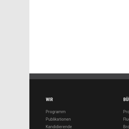
WIR
BÜ
Programm
Pr
Publikationen
Flu
Kandidierende
Br