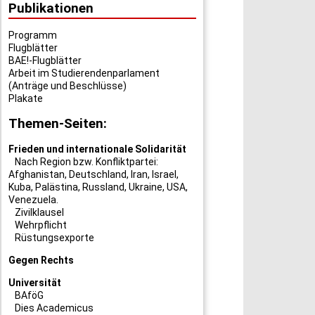
Publikationen
Programm
Flugblätter
BAE!-Flugblätter
Arbeit im Studierendenparlament
(Anträge und Beschlüsse)
Plakate
Themen-Seiten:
Frieden und internationale Solidarität
Nach Region bzw. Konfliktpartei:
Afghanistan
,
Deutschland
,
Iran
,
Israel
,
Kuba
,
Palästina
,
Russland
,
Ukraine
,
USA
,
Venezuela
.
Zivilklausel
Wehrpflicht
Rüstungsexporte
Gegen Rechts
Universität
BAföG
Dies Academicus