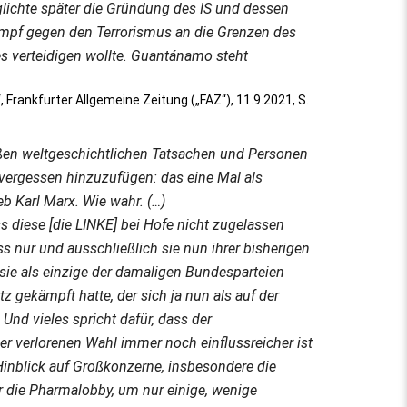
öglichte später die Gründung des IS und dessen
 Kampf gegen den Terrorismus an die Grenzen des
es verteidigen wollte. Guantánamo steht
 Frankfurter Allgemeine Zeitung („FAZ“), 11.9.2021, S.
oßen weltgeschichtlichen Tatsachen und Personen
vergessen hinzuzufügen: das eine Mal als
eb Karl Marx. Wie wahr. (…)
ss diese [die LINKE] bei Hofe nicht zugelassen
ss nur und ausschließlich sie nun ihrer bisherigen
 sie als einzige der damaligen Bundesparteien
 gekämpft hatte, der sich ja nun als auf der
 Und vieles spricht dafür, dass der
er verlorenen Wahl immer noch einflussreicher ist
 Hinblick auf Großkonzerne, insbesondere die
r die Pharmalobby, um nur einige, wenige