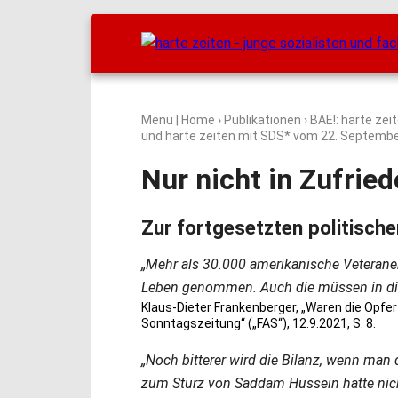
Menü
|
Home
›
Publikationen
›
BAE!: harte zei
und harte zeiten mit SDS* vom
22. Septembe
Nur nicht in Zufrie
Zur fortgesetzten politisc
„Mehr als 30.000 amerikanische Veterane
Leben genommen. Auch die müssen in die
Klaus-Dieter Frankenberger, „Waren die Opfer
Sonntagszeitung“ („FAS“), 12.9.2021, S. 8.
„Noch bitterer wird die Bilanz, wenn man
zum Sturz von Saddam Hussein hatte nicht