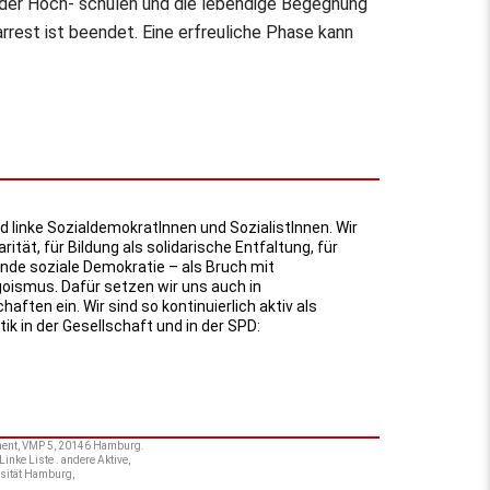
 der Hoch- schulen und die lebendige Begegnung
rest ist beendet. Eine erfreuliche Phase kann
d linke SozialdemokratInnen und SozialistInnen. Wir
arität, für Bildung als solidarische Entfaltung, für
e soziale Demokratie – als Bruch mit
oismus. Dafür setzen wir uns auch in
ften ein. Wir sind so kontinuierlich aktiv als
ik in der Gesellschaft und in der SPD:
lament, VMP 5, 20146 Hamburg.
inke Liste . andere Aktive,
ersität Hamburg,