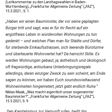
(Leitkommentar zu den Landtagswahlen in Baden-
Württemberg), „Frankfurter Allgemeine Zeitung“ („FAZ“),
15.3.2021., S. 1.
„Haben wir einen Bauminister, der vor seine geplagten
Bürger tritt und sagt, was er für ihr Recht auf ein
angstfreies Leben in würdevollen Wohnungen zu tun
gedenkt – und welchen Plan man für Städte und Dörfer,
für sterbende Einkaufsstrassen, sich leerende Bürotürme
und überteuerte Wohnviertel hat? Da herrscht Stille. Es
werden Wohnungen gebaut, ja; ästhetisch und ökologisch
oft fragwürdige, antiurbane Unterbringungsregale
allerdings, deren einziger Zweck zu sein scheint, am Ende
sagen zu können, wir haben Euch soundsovieltausend
Wohneinheiten hingemetert, jetzt gebt endlich Ruhe.“
Niklas Maak, „Was macht eigentlich unser sogenannter
Bauminister?“, „Frankfurter Allgemeine Zeitung“ („FAZ“),
15.3.2021, S. 9.
„Den Kapitalismus zur Vernunft rufen, heißt ihn