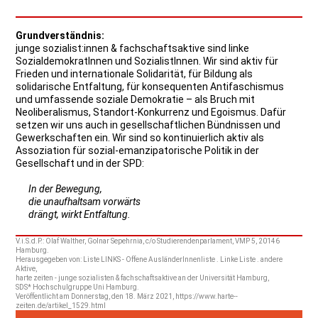
Grundverständnis:
junge sozialist:innen & fachschaftsaktive sind linke
SozialdemokratInnen und SozialistInnen. Wir sind aktiv für
Frieden und internationale Solidarität, für Bildung als
solidarische Entfaltung, für konsequenten Antifaschismus
und umfassende soziale Demokratie – als Bruch mit
Neoliberalismus, Standort-Konkurrenz und Egoismus. Dafür
setzen wir uns auch in gesellschaftlichen Bündnissen und
Gewerkschaften ein. Wir sind so kontinuierlich aktiv als
Assoziation für sozial-emanzipatorische Politik in der
Gesellschaft und in der SPD:
In der Bewegung,
die unaufhaltsam vorwärts
drängt, wirkt Entfaltung.
V.i.S.d.P.: Olaf Walther, Golnar Sepehrnia, c/o Studierendenparlament, VMP 5, 20146
Hamburg.
Herausgegeben von: Liste LINKS - Offene AusländerInnenliste . Linke Liste . andere
Aktive,
harte zeiten - junge sozialisten & fachschaftsaktive an der Universität Hamburg,
SDS* Hochschulgruppe Uni Hamburg.
Veröffentlicht am Donnerstag, den 18. März 2021, https://www.harte--
zeiten.de/artikel_1529.html