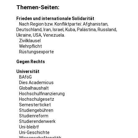
Themen-Seiten:
Frieden und internationale Solidarität
Nach Region bzw. Konfliktpartei:
Afghanistan
,
Deutschland
,
Iran
,
Israel
,
Kuba
,
Palästina
,
Russland
,
Ukraine
,
USA
,
Venezuela
.
Zivilklausel
Wehrpflicht
Rüstungsexporte
Gegen Rechts
Universität
BAföG
Dies Academicus
Globalhaushalt
Hochschulfinanzierung
Hochschulgesetz
Semesterticket
Studiengebühren
Studienreform
Studierendenwerk
Uni-bleibt!
Uni-Geschichte
Wissenschaftspolitik