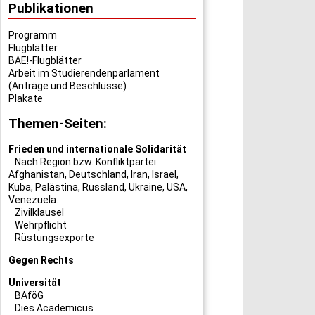
Publikationen
Programm
Flugblätter
BAE!-Flugblätter
Arbeit im Studierendenparlament
(Anträge und Beschlüsse)
Plakate
Themen-Seiten:
Frieden und internationale Solidarität
Nach Region bzw. Konfliktpartei:
Afghanistan
,
Deutschland
,
Iran
,
Israel
,
Kuba
,
Palästina
,
Russland
,
Ukraine
,
USA
,
Venezuela
.
Zivilklausel
Wehrpflicht
Rüstungsexporte
Gegen Rechts
Universität
BAföG
Dies Academicus