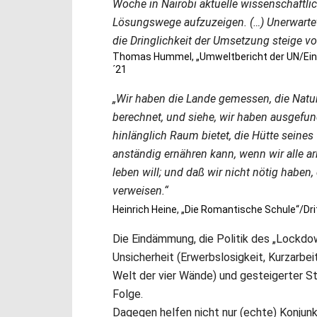
Woche in Nairobi aktuelle wissenschaft
Lösungswege aufzuzeigen. (…) Unerwartet 
die Dringlichkeit der Umsetzung steige vo
Thomas Hummel, „Umweltbericht der UN/Ein g
´21
„Wir haben die Lande gemessen, die Naturk
berechnet, und siehe, wir haben ausgefun
hinlänglich Raum bietet, die Hütte seines
anständig ernähren kann, wenn wir alle ar
leben will; und daß wir nicht nötig habe
verweisen.“
Heinrich Heine, „Die Romantische Schule“/Dri
Die Eindämmung, die Politik des „Lockdow
Unsicherheit (Erwerbslosigkeit, Kurzarbei
Welt der vier Wände) und gesteigerter St
Folge.
Dagegen helfen nicht nur (echte) Konjun