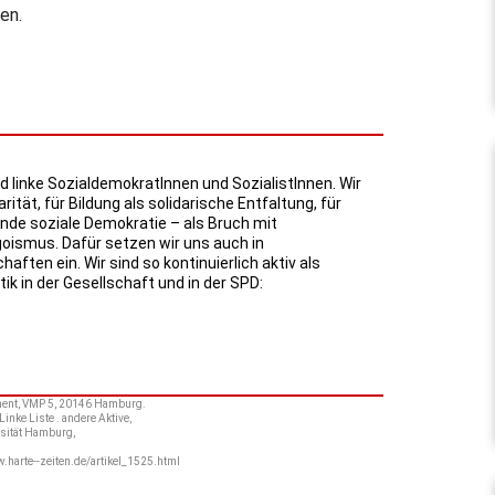
en.
d linke SozialdemokratInnen und SozialistInnen. Wir
arität, für Bildung als solidarische Entfaltung, für
e soziale Demokratie – als Bruch mit
oismus. Dafür setzen wir uns auch in
ften ein. Wir sind so kontinuierlich aktiv als
ik in der Gesellschaft und in der SPD:
lament, VMP 5, 20146 Hamburg.
inke Liste . andere Aktive,
ersität Hamburg,
w.harte--zeiten.de/artikel_1525.html