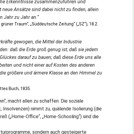
liche Erkenntnisse zusammenzuführen und
neue Ansätze sind dabei nicht zu finden, allein
n Jahr zu Jahr an.“
rüner Traum“, „Süddeutsche Zeitung“ („SZ“), 18.2.
räfte gewogen, die Mittel der Industrie
den: daß die Erde groß genug ist; daß sie jedem
 Glückes darauf zu bauen; daß diese Erde uns alle
beiten und nicht einer auf Kosten des anderen
n, die größere und ärmere Klasse an den Himmel zu
ttes Buch, 1835.
n“, macht allen zu schaffen: Die soziale
t, Insolvenzen) nimmt zu, quälende Isolierung (die
reß („Home-Office“, „Home-Schooling“) sind die
kturprogramme, sondern auch gesteigerte