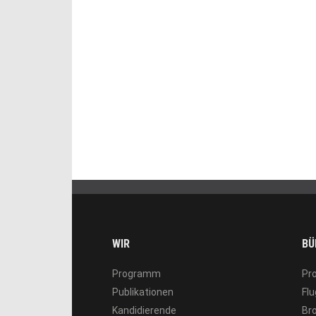
WIR
BÜ
Programm
Pr
Publikationen
Flu
Kandidierende
Br