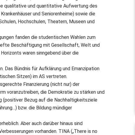
e qualitative und quantitative Aufwertung des
Krankenhäuser und Seniorenheime) sowie die
, Schulen, Hochschulen, Theatern, Museen und
ngungen fanden die studentischen Wahlen zum
iefte Beschäftigung mit Gesellschaft, Welt und
 Horizonts waren sinngebend über die
n. Das Bündnis für Aufklärung und Emanzipation
ntischen Sitzen) im AS vertreten.
sgerechte Finanzierung (nicht nur) der
orm voranzutreiben, die Demokratie zu stärken und
(positiver Bezug auf die Nachhaltigkeitsziele
ährung…) bzw. die Bildung mündiger
rheblich. Aber auch darüber hinaus sind
 Verbesserungen vorhanden. TINA („There is no