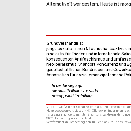
Alternative“) war gestern. Heute ist morg
Grundverständnis:
junge sozialist:innen & fachschaftsaktive sin
sind aktiv für Frieden und internationale Solid
konsequenten Antifaschismus und umfassend
Neoliberalismus, Standort-Konkurrenz und Eg
gesellschaftlichen Bündnissen und Gewerkscha
Assoziation für sozial-emanzipatorische Polit
In der Bewegung,
die unaufhaltsam vorwärts
drängt, wirkt Entfaltung.
V.i.S.d.P.: Olaf Walther, Golnar Sepehrnia, c/o Studierendenpar
Herausgegeben von: Liste LINKS - Offene AusländerInnenliste . L
harte zeiten - junge sozialisten & fachschaftsaktive an der Univ
SDS* Hochschulgruppe Uni Hamburg.
Veröffentlicht am Donnerstag, den 18. Februar 2021, https://ww