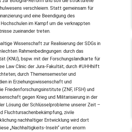
t zur Bologna-Reform und soll die strukturelle
hulwesens verschleiern. Statt gemeinsam für
inanzierung und eine Beendigung des
ie Hochschulen im Kampf um die verknappten
tnisse zueinander treten.
haltige Wissenschaft zur Realisierung der SDGs in
schlechten Rahmenbedingungen: durch das
t (KNU), bspw. mit der Forschungslandkarte für
ee Law Clinic der Jura-Fakultät; durch #UHHhilft
lüchteten; durch Themensemester und
dien in Erziehungswissenschaft und
ie Friedenforschungsinstitute (ZNF, IFSH) und
ssenschaft gegen Krieg und Militarisierung in der
 der Lösung der Schlüsselprobleme unserer Zeit –
und Fluchtursachenbekämpfung, zivile
klichung nachhaltiger Entwicklung wird dort
 diese „Nachhaltigkeits-Inseln“ unter enorm