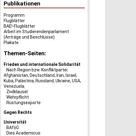
Publikationen
Programm
Flugblätter
BAE!-Flugblätter
Arbeit im Studierendenparlament
(Anträge und Beschlüsse)
Plakate
Themen-Seiten:
Frieden und internationale Solidarität
Nach Region bzw. Konfliktpartei:
Afghanistan
,
Deutschland
,
Iran
,
Israel
,
Kuba
,
Palästina
,
Russland
,
Ukraine
,
USA
,
Venezuela
.
Zivilklausel
Wehrpflicht
Rüstungsexporte
Gegen Rechts
Universität
BAföG
Dies Academicus