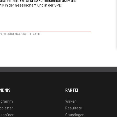
ften ein. Wir sind so kontinuierlich aktiv als
ik in der Gesellschaft und in der SPD:
harte--zeiten.de/artikel_1412.html
NDNIS
PARTEI
ogramm
Wirken
gblätter
Resultate
oschüren
Grundlagen