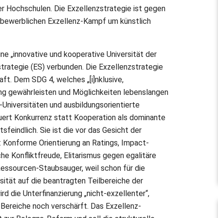
er Hochschulen. Die Exzellenzstrategie ist gegen
ttbewerblichen Exzellenz-Kampf um künstlich
ine „innovative und kooperative Universität der
strategie (ES) verbunden. Die Exzellenzstrategie
aft. Dem SDG 4, welches „[i]nklusive,
ng gewährleisten und Möglichkeiten lebenslangen
te-Universitäten und ausbildungsorientierte
ert Konkurrenz statt Kooperation als dominante
sfeindlich. Sie ist die vor das Gesicht der
 Konforme Orientierung an Ratings, Impact-
he Konfliktfreude, Elitarismus gegen egalitäre
Ressourcen-Staubsauger, weil schon für die
ität auf die beantragten Teilbereiche der
rd die Unterfinanzierung „nicht-exzellenter“,
 Bereiche noch verschärft. Das Exzellenz-