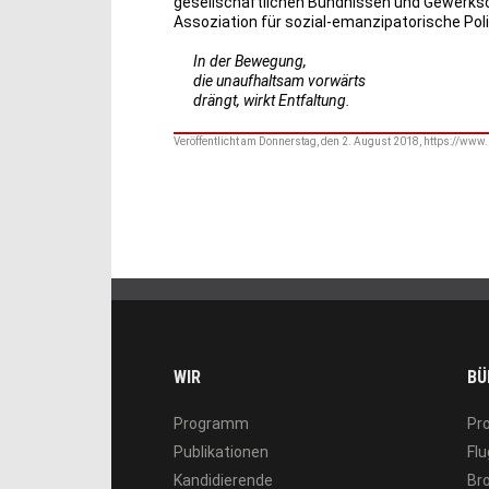
gesellschaftlichen Bündnissen und Gewerkscha
Assoziation für sozial-emanzipatorische Polit
In der Bewegung,
die unaufhaltsam vorwärts
drängt, wirkt Entfaltung.
Veröffentlicht am Donnerstag, den 2. August 2018, https://www.
WIR
BÜ
Programm
Pr
Publikationen
Flu
Kandidierende
Br