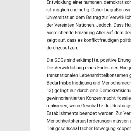
Entwicklung einer humanen, demokratisch
ist möglich und nötig. Daher begrüßen wir
Universität an dem Beitrag zur Verwirkl
der Vereinten Nationen. Jedoch: Dass Hung
ausreichende Ernährung Aller auf dem der
zeigt auf, dass es konfliktfreudigen poli
durchzusetzen.
Die SDGs sind erkämpfte, positive Errun
Die Verwirklichung eines Endes des Hunge
transnationalen Lebensmittelkonzernen ge
Bedürfnisbefriedigung und Menschenrech
13) gelingt nur durch eine Demokratisieru
gewinnorientierten Konzernmacht fossiler
realisieren, wenn Geschäfte der Rüstung
Establishments beendet werden. Zur Verw
Menschheitsherausforderungen müssen al
Teil gesellschaftlicher Bewegung kooperie