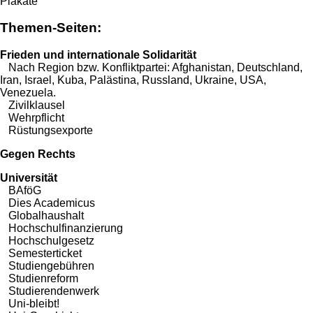
Plakate
Themen-Seiten:
Frieden und internationale Solidarität
Nach Region bzw. Konfliktpartei:
Afghanistan
,
Deutschland
,
Iran
,
Israel
,
Kuba
,
Palästina
,
Russland
,
Ukraine
,
USA
,
Venezuela
.
Zivilklausel
Wehrpflicht
Rüstungsexporte
Gegen Rechts
Universität
BAföG
Dies Academicus
Globalhaushalt
Hochschulfinanzierung
Hochschulgesetz
Semesterticket
Studiengebühren
Studienreform
Studierendenwerk
Uni-bleibt!