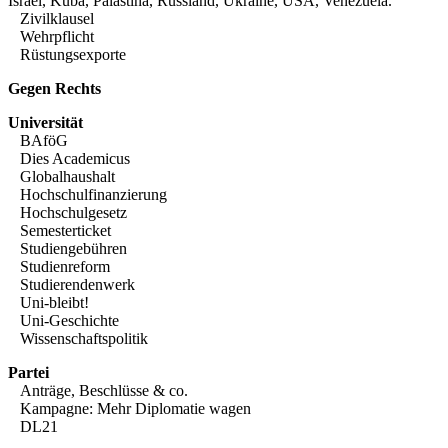
Israel
,
Kuba
,
Palästina
,
Russland
,
Ukraine
,
USA
,
Venezuela
.
Zivilklausel
Wehrpflicht
Rüstungsexporte
Gegen Rechts
Universität
BAföG
Dies Academicus
Globalhaushalt
Hochschulfinanzierung
Hochschulgesetz
Semesterticket
Studiengebühren
Studienreform
Studierendenwerk
Uni-bleibt!
Uni-Geschichte
Wissenschaftspolitik
Partei
Anträge, Beschlüsse & co.
Kampagne: Mehr Diplomatie wagen
DL21