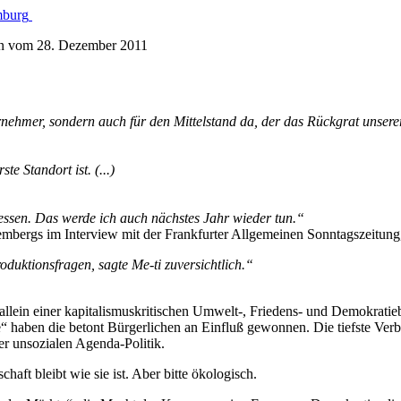
ten vom
28. Dezember 2011
rnehmer, sondern auch für den Mittelstand da, der das Rückgrat unsere
e Standort ist. (...)
lessen. Das werde ich auch nächstes Jahr wieder tun.“
mbergs im Interview mit der Frankfurter Allgemeinen Sonntagszeitung
oduktionsfragen, sagte Me-ti zuversichtlich.“
allein einer kapitalismuskritischen Umwelt-, Friedens- und Demokrati
de“ haben die betont Bürgerlichen an Einfluß gewonnen. Die tiefste V
er unsozialen Agenda-Politik.
ft bleibt wie sie ist. Aber bitte ökologisch.