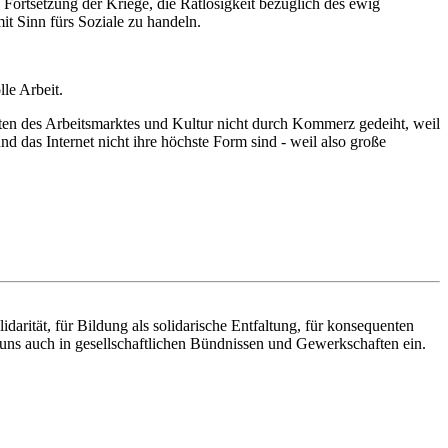
Fortsetzung der Kriege, die Ratlosigkeit bezüglich des ewig
it Sinn fürs Soziale zu handeln.
le Arbeit.
oten des Arbeitsmarktes und Kultur nicht durch Kommerz gedeiht, weil
 das Internet nicht ihre höchste Form sind - weil also große
idarität, für Bildung als solidarische Entfaltung, für konsequenten
uns auch in gesellschaftlichen Bündnissen und Gewerkschaften ein.