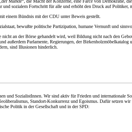
,der Märkte“, die Macht der Konzerne, eine Farce von Demokratie, die 
und sozialem Fortschritt für alle und erhöht den Druck auf Politiker, m
 mit einem Bündnis mit der CDU unter Beweis gestellt.
ialstaat, bewußte politische Partizipation, humane Vernunft und sinnvol
e nicht an der Börse gehandelt wird, weil Bildung nicht nach den Geb
und außerdem Parlamente, Regierungen, der Birkenholzmöbelkatalog und
rn, sind Illusionen hinderlich.
en und SozialistInnen. Wir sind aktiv für Frieden und internationale Sol
eoliberalismus, Standort-Konkurrenz und Egoismus. Dafür setzen wir 
ische Politik in der Gesellschaft und in der SPD: