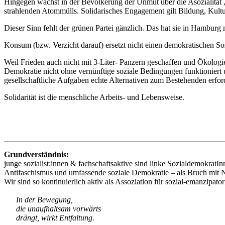
Hingegen wächst in der Bevölkerung der Unmut über die Asozialität ,
strahlenden Atommülls. Solidarisches Engagement gilt Bildung, Kultur 
Dieser Sinn fehlt der grünen Partei gänzlich. Das hat sie in Hamburg
Konsum (bzw. Verzicht darauf) ersetzt nicht einen demokratischen Soz
Weil Frieden auch nicht mit 3-Liter- Panzern geschaffen und Ökologi
Demokratie nicht ohne vernünftige soziale Bedingungen funktioniert 
gesellschaftliche Aufgaben echte Alternativen zum Bestehenden erforde
Solidarität ist die menschliche Arbeits- und Lebensweise.
Grundverständnis:
junge sozialist:innen & fachschaftsaktive sind linke SozialdemokratInn
Antifaschismus und umfassende soziale Demokratie – als Bruch mit N
Wir sind so kontinuierlich aktiv als Assoziation für sozial-emanzipator
In der Bewegung,
die unaufhaltsam vorwärts
drängt, wirkt Entfaltung.