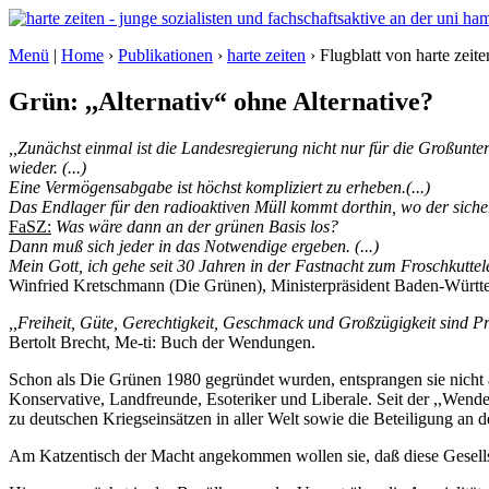
Menü
|
Home
›
Publikationen
›
harte zeiten
› Flugblatt von harte zei
Grün: ,,Alternativ“ ohne Alternative?
,,Zunächst einmal ist die Landesregierung nicht nur für die Großunte
wieder. (...)
Eine Vermögensabgabe ist höchst kompliziert zu erheben.(...)
Das Endlager für den radioaktiven Müll kommt dorthin, wo der sicherst
FaSZ:
Was wäre dann an der grünen Basis los?
Dann muß sich jeder in das Notwendige ergeben. (...)
Mein Gott, ich gehe seit 30 Jahren in der Fastnacht zum Froschkutte
Winfried Kretschmann (Die Grünen), Ministerpräsident Baden-Württe
,,Freiheit, Güte, Gerechtigkeit, Geschmack und Großzügigkeit sind Pr
Bertolt Brecht, Me-ti: Buch der Wendungen.
Schon als Die Grünen 1980 gegründet wurden, entsprangen sie nicht 
Konservative, Landfreunde, Esoteriker und Liberale. Seit der ,,Wen
zu deutschen Kriegseinsätzen in aller Welt sowie die Beteiligung an d
Am Katzentisch der Macht angekommen wollen sie, daß diese Gesellscha