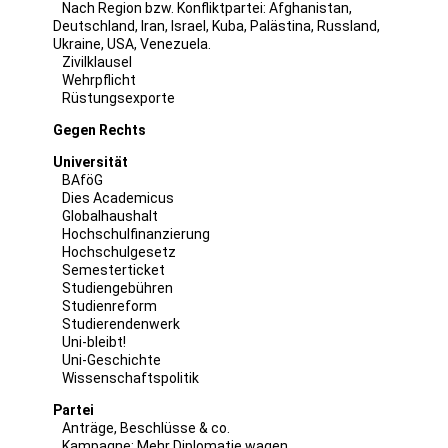
Nach Region bzw. Konfliktpartei:
Afghanistan
,
Deutschland
,
Iran
,
Israel
,
Kuba
,
Palästina
,
Russland
,
Ukraine
,
USA
,
Venezuela
.
Zivilklausel
Wehrpflicht
Rüstungsexporte
Gegen Rechts
Universität
BAföG
Dies Academicus
Globalhaushalt
Hochschulfinanzierung
Hochschulgesetz
Semesterticket
Studiengebühren
Studienreform
Studierendenwerk
Uni-bleibt!
Uni-Geschichte
Wissenschaftspolitik
Partei
Anträge, Beschlüsse & co.
Kampagne: Mehr Diplomatie wagen