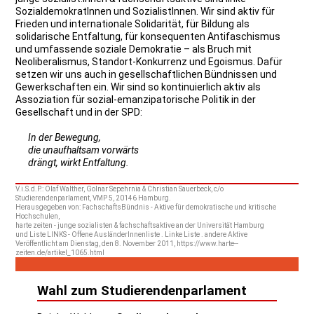
SozialdemokratInnen und SozialistInnen. Wir sind aktiv für
Frieden und internationale Solidarität, für Bildung als
solidarische Entfaltung, für konsequenten Antifaschismus
und umfassende soziale Demokratie – als Bruch mit
Neoliberalismus, Standort-Konkurrenz und Egoismus. Dafür
setzen wir uns auch in gesellschaftlichen Bündnissen und
Gewerkschaften ein. Wir sind so kontinuierlich aktiv als
Assoziation für sozial-emanzipatorische Politik in der
Gesellschaft und in der SPD:
In der Bewegung,
die unaufhaltsam vorwärts
drängt, wirkt Entfaltung.
V.i.S.d.P.: Olaf Walther, Golnar Sepehrnia & Christian Sauerbeck, c/o
Studierendenparlament, VMP 5, 20146 Hamburg.
Herausgegeben von: FachschaftsBündnis - Aktive für demokratische und kritische
Hochschulen,
harte zeiten - junge sozialisten & fachschaftsaktive an der Universität Hamburg
und Liste LINKS - Offene AusländerInnenliste . Linke Liste . andere Aktive
Veröffentlicht am Dienstag, den 8. November 2011, https://www.harte--
zeiten.de/artikel_1065.html
Wahl zum Studierendenparlament