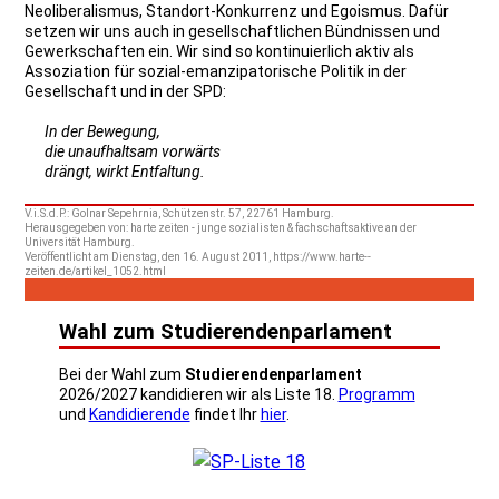
Neoliberalismus, Standort-Konkurrenz und Egoismus. Dafür
setzen wir uns auch in gesellschaftlichen Bündnissen und
Gewerkschaften ein. Wir sind so kontinuierlich aktiv als
Assoziation für sozial-emanzipatorische Politik in der
Gesellschaft und in der SPD:
In der Bewegung,
die unaufhaltsam vorwärts
drängt, wirkt Entfaltung.
V.i.S.d.P.: Golnar Sepehrnia, Schützenstr. 57, 22761 Hamburg.
Herausgegeben von: harte zeiten - junge sozialisten & fachschaftsaktive an der
Universität Hamburg.
Veröffentlicht am Dienstag, den 16. August 2011, https://www.harte--
zeiten.de/artikel_1052.html
Wahl zum Studierendenparlament
Bei der Wahl zum
Studierendenparlament
2026/2027 kandidieren wir als Liste 18.
Programm
und
Kandidierende
findet Ihr
hier
.