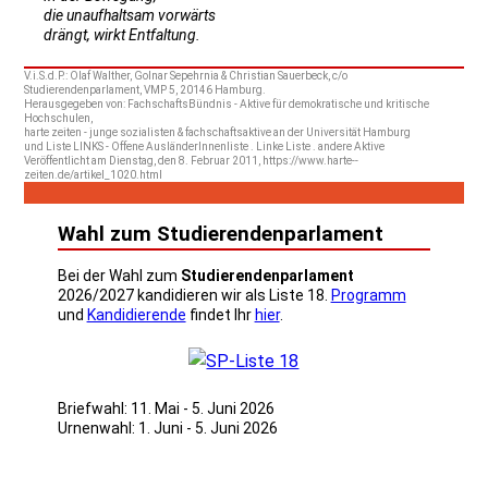
die unaufhaltsam vorwärts
drängt, wirkt Entfaltung.
V.i.S.d.P.: Olaf Walther, Golnar Sepehrnia & Christian Sauerbeck, c/o
Studierendenparlament, VMP 5, 20146 Hamburg.
Herausgegeben von: FachschaftsBündnis - Aktive für demokratische und kritische
Hochschulen,
harte zeiten - junge sozialisten & fachschaftsaktive an der Universität Hamburg
und Liste LINKS - Offene AusländerInnenliste . Linke Liste . andere Aktive
Veröffentlicht am Dienstag, den 8. Februar 2011, https://www.harte--
zeiten.de/artikel_1020.html
Wahl zum Studierendenparlament
Bei der Wahl zum
Studierendenparlament
2026/2027 kandidieren wir als Liste 18.
Programm
und
Kandidierende
findet Ihr
hier
.
Briefwahl: 11. Mai - 5. Juni 2026
Urnenwahl: 1. Juni - 5. Juni 2026