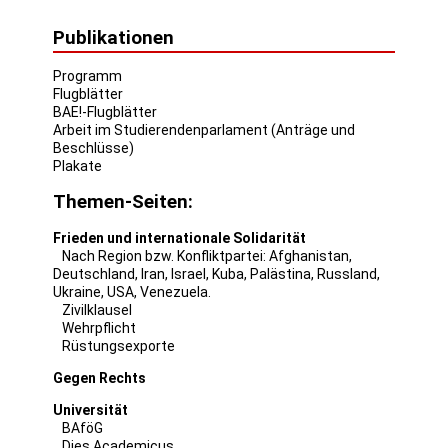
Publikationen
Programm
Flugblätter
BAE!-Flugblätter
Arbeit im Studierendenparlament (Anträge und
Beschlüsse)
Plakate
Themen-Seiten:
Frieden und internationale Solidarität
Nach Region bzw. Konfliktpartei:
Afghanistan
,
Deutschland
,
Iran
,
Israel
,
Kuba
,
Palästina
,
Russland
,
Ukraine
,
USA
,
Venezuela
.
Zivilklausel
Wehrpflicht
Rüstungsexporte
Gegen Rechts
Universität
BAföG
Dies Academicus