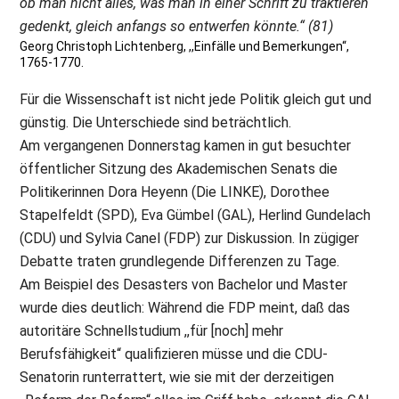
ob man nicht alles, was man in einer Schrift zu traktieren
gedenkt, gleich anfangs so entwerfen könnte.“ (81)
Georg Christoph Lichtenberg, ,,Einfälle und Bemerkungen“,
1765-1770.
Für die Wissenschaft ist nicht jede Politik gleich gut und
günstig. Die Unterschiede sind beträchtlich.
Am vergangenen Donnerstag kamen in gut besuchter
öffentlicher Sitzung des Akademischen Senats die
Politikerinnen Dora Heyenn (Die LINKE), Dorothee
Stapelfeldt (SPD), Eva Gümbel (GAL), Herlind Gundelach
(CDU) und Sylvia Canel (FDP) zur Diskussion. In zügiger
Debatte traten grundlegende Differenzen zu Tage.
Am Beispiel des Desasters von Bachelor und Master
wurde dies deutlich: Während die FDP meint, daß das
autoritäre Schnellstudium ,,für [noch] mehr
Berufsfähigkeit“ qualifizieren müsse und die CDU-
Senatorin runterrattert, wie sie mit der derzeitigen