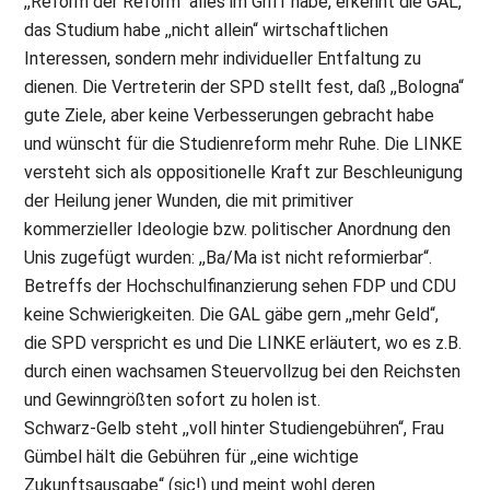
,,Reform der Reform“ alles im Griff habe, erkennt die GAL,
das Studium habe ,,nicht allein“ wirtschaftlichen
Interessen, sondern mehr individueller Entfaltung zu
dienen. Die Vertreterin der SPD stellt fest, daß ,,Bologna“
gute Ziele, aber keine Verbesserungen gebracht habe
und wünscht für die Studienreform mehr Ruhe. Die LINKE
versteht sich als oppositionelle Kraft zur Beschleunigung
der Heilung jener Wunden, die mit primitiver
kommerzieller Ideologie bzw. politischer Anordnung den
Unis zugefügt wurden: ,,Ba/Ma ist nicht reformierbar“.
Betreffs der Hochschulfinanzierung sehen FDP und CDU
keine Schwierigkeiten. Die GAL gäbe gern ,,mehr Geld“,
die SPD verspricht es und Die LINKE erläutert, wo es z.B.
durch einen wachsamen Steuervollzug bei den Reichsten
und Gewinngrößten sofort zu holen ist.
Schwarz-Gelb steht ,,voll hinter Studiengebühren“, Frau
Gümbel hält die Gebühren für ,,eine wichtige
Zukunftsausgabe“ (sic!) und meint wohl deren