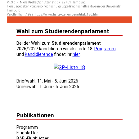
V.i.S.d.P.: Niels Kreller, Schützenstr. 57, 22761 Hamburg.
Herausgegeben von: juso-hochschulgruppe & fachschaftsaktive an der Universität
Hamburg.
Veröffentlicht 1999, https://www.harte--zeiten.de/artikel_156.html
Wahl zum Studierendenparlament
Bei der Wahl zum
Studierendenparlament
2026/2027 kandidieren wir als Liste 18.
Programm
und
Kandidierende
findet Ihr
hier
.
Briefwahl: 11. Mai - 5. Juni 2026
Urnenwahl: 1. Juni - 5. Juni 2026
Publikationen
Programm
Flugblätter
BAE!-Flugblätter