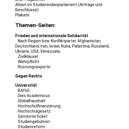
Arbeit im Studierendenparlament (Anträge und
Beschlüsse)
Plakate
Themen-Seiten:
Frieden und internationale Solidarität
Nach Region bzw. Konfliktpartei:
Afghanistan
,
Deutschland
,
Iran
,
Israel
,
Kuba
,
Palästina
,
Russland
,
Ukraine
,
USA
,
Venezuela
.
Zivilklausel
Wehrpflicht
Rüstungsexporte
Gegen Rechts
Universität
BAföG
Dies Academicus
Globalhaushalt
Hochschulfinanzierung
Hochschulgesetz
Semesterticket
Studiengebühren
Studienreform