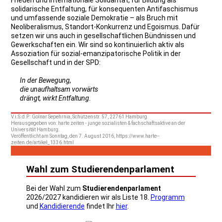
solidarische Entfaltung, für konsequenten Antifaschismus
und umfassende soziale Demokratie – als Bruch mit
Neoliberalismus, Standort-Konkurrenz und Egoismus. Dafür
setzen wir uns auch in gesellschaftlichen Bündnissen und
Gewerkschaften ein. Wir sind so kontinuierlich aktiv als
Assoziation für sozial-emanzipatorische Politik in der
Gesellschaft und in der SPD:
In der Bewegung,
die unaufhaltsam vorwärts
drängt, wirkt Entfaltung.
V.i.S.d.P.: Golnar Sepehrnia, Schützenstr. 57, 22761 Hamburg.
Herausgegeben von: harte zeiten - junge sozialisten & fachschaftsaktive an der
Universität Hamburg.
Veröffentlicht am Sonntag, den 7. August 2016, https://www.harte--
zeiten.de/artikel_1336.html
Wahl zum Studierendenparlament
Bei der Wahl zum
Studierendenparlament
2026/2027 kandidieren wir als Liste 18.
Programm
und
Kandidierende
findet Ihr
hier
.